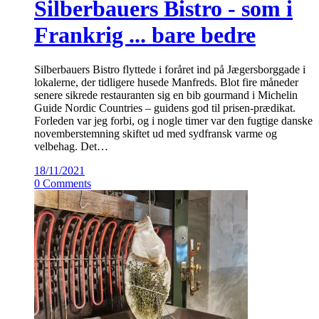
Silberbauers Bistro - som i
Frankrig ... bare bedre
Silberbauers Bistro flyttede i foråret ind på Jægersborggade i
lokalerne, der tidligere husede Manfreds. Blot fire måneder
senere sikrede restauranten sig en bib gourmand i Michelin
Guide Nordic Countries – guidens god til prisen-prædikat.
Forleden var jeg forbi, og i nogle timer var den fugtige danske
novemberstemning skiftet ud med sydfransk varme og
velbehag. Det…
18/11/2021
0 Comments