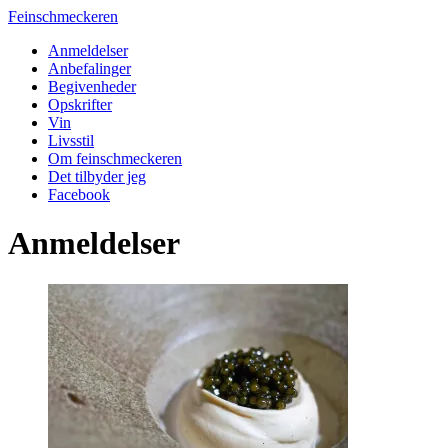
Feinschmeckeren
Anmeldelser
Anbefalinger
Begivenheder
Opskrifter
Vin
Livsstil
Om feinschmeckeren
Det tilbyder jeg
Facebook
Anmeldelser