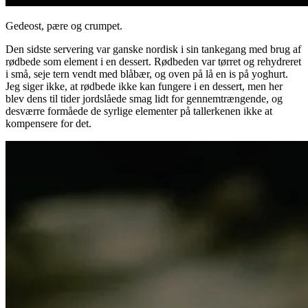
Gedeost, pære og crumpet.
Den sidste servering var ganske nordisk i sin tankegang med brug af
rødbede som element i en dessert. Rødbeden var tørret og rehydreret
i små, seje tern vendt med blåbær, og oven på lå en is på yoghurt.
Jeg siger ikke, at rødbede ikke kan fungere i en dessert, men her
blev dens til tider jordslåede smag lidt for gennemtrængende, og
desværre formåede de syrlige elementer på tallerkenen ikke at
kompensere for det.