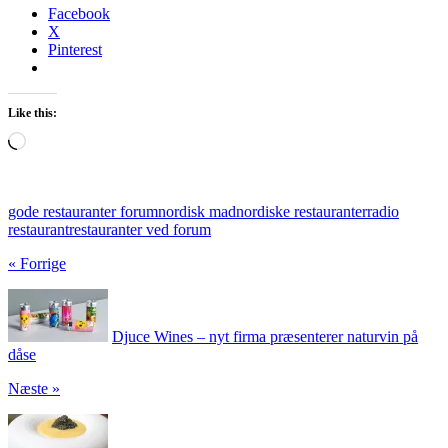
Facebook
X
Pinterest
Like this:
Loading…
gode restauranter forum
nordisk mad
nordiske restauranter
radio
restaurant
restauranter ved forum
« Forrige
Djuce Wines – nyt firma præsenterer naturvin på
dåse
Næste »