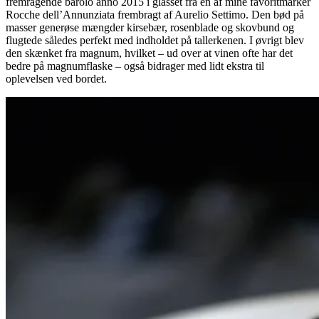
fremragende barolo anno 2015 i glasset fra en af mine favoritmarker
Rocche dell’Annunziata frembragt af Aurelio Settimo. Den bød på
masser generøse mængder kirsebær, rosenblade og skovbund og
flugtede således perfekt med indholdet på tallerkenen. I øvrigt blev
den skænket fra magnum, hvilket – ud over at vinen ofte har det
bedre på magnumflaske – også bidrager med lidt ekstra til
oplevelsen ved bordet.