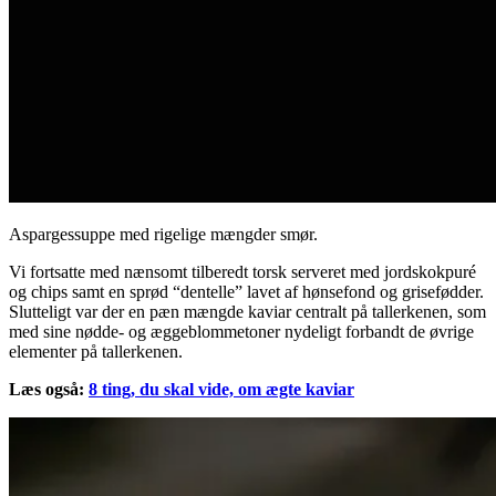
Aspargessuppe med rigelige mængder smør.
Vi fortsatte med nænsomt tilberedt torsk serveret med jordskokpuré
og chips samt en sprød “dentelle” lavet af hønsefond og grisefødder.
Slutteligt var der en pæn mængde kaviar centralt på tallerkenen, som
med sine nødde- og æggeblommetoner nydeligt forbandt de øvrige
elementer på tallerkenen.
Læs også:
8 ting, du skal vide, om ægte kaviar