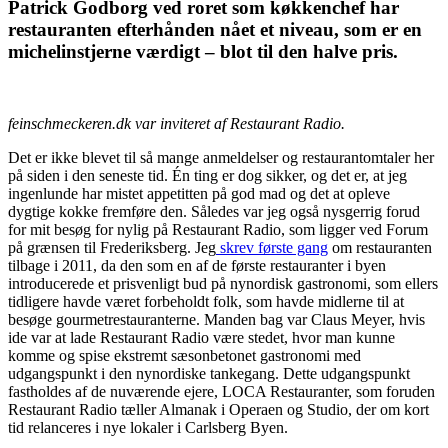
Patrick Godborg ved roret som køkkenchef har
restauranten efterhånden nået et niveau, som er en
michelinstjerne værdigt – blot til den halve pris.
feinschmeckeren.dk var inviteret af Restaurant Radio.
Det er ikke blevet til så mange anmeldelser og restaurantomtaler her
på siden i den seneste tid. Én ting er dog sikker, og det er, at jeg
ingenlunde har mistet appetitten på god mad og det at opleve
dygtige kokke fremføre den. Således var jeg også nysgerrig forud
for mit besøg for nylig på Restaurant Radio, som ligger ved Forum
på grænsen til Frederiksberg. Jeg
skrev første gang
om restauranten
tilbage i 2011, da den som en af de første restauranter i byen
introducerede et prisvenligt bud på nynordisk gastronomi, som ellers
tidligere havde været forbeholdt folk, som havde midlerne til at
besøge gourmetrestauranterne. Manden bag var Claus Meyer, hvis
ide var at lade Restaurant Radio være stedet, hvor man kunne
komme og spise ekstremt sæsonbetonet gastronomi med
udgangspunkt i den nynordiske tankegang. Dette udgangspunkt
fastholdes af de nuværende ejere, LOCA Restauranter, som foruden
Restaurant Radio tæller Almanak i Operaen og Studio, der om kort
tid relanceres i nye lokaler i Carlsberg Byen.