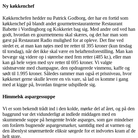
Ny køkkenchef
Køkkenchefen hedder nu Patrick Godborg, der har en fortid som
køkkenchef på blandt andet gourmetrestauranterne Restaurant
Babette i Vordingborg og Kokkeriet bag sig. Med andre ord ved han
godt, hvordan en gourmetmenu skal skæres, og det har man som
gæst på Restaurant Radio mulighed for at opleve. Det fine ved
stedet er, at man kan nøjes med tre retter til 395 kroner (kun tirsdag
til torsdag), når det ikke skal være en helaftensforestilling. Man kan
bevæge sig videre op i størrelse med fem retter (485 kr.), eller man
kan gå hele vejen med syv retter til 695 kroner. Vi valgte
sidstnævnte med champagne, den opdragerede vinmenu, kaffe og
sødt til 1.995 kroner. Således rammer man også et prisniveau, hvor
køkkenet gerne skulle levere en vis vare, så lad os komme i gang
med at kigge på, hvordan tingene udspillede sig.
Himmelsk aspargessuppe
Vi er som bekendt trådt ind i den kolde, mørke del af året, og på den
baggrund var det vidunderligt at indlede middagen med en
skummende suppe på hengemte hvide asparges, som gav mindelser
om forårets bugnende aspargesmarker, samtidig med at varmen og
den åbenlyst smørmættede eliksir sørgede for et indvortes kram af de
helt store.