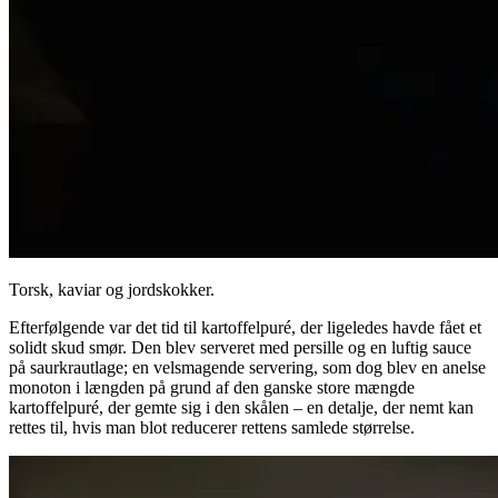
Torsk, kaviar og jordskokker.
Efterfølgende var det tid til kartoffelpuré, der ligeledes havde fået et
solidt skud smør. Den blev serveret med persille og en luftig sauce
på saurkrautlage; en velsmagende servering, som dog blev en anelse
monoton i længden på grund af den ganske store mængde
kartoffelpuré, der gemte sig i den skålen – en detalje, der nemt kan
rettes til, hvis man blot reducerer rettens samlede størrelse.