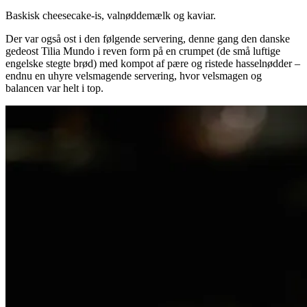
Baskisk cheesecake-is, valnøddemælk og kaviar.
Der var også ost i den følgende servering, denne gang den danske
gedeost Tilia Mundo i reven form på en crumpet (de små luftige
engelske stegte brød) med kompot af pære og ristede hasselnødder –
endnu en uhyre velsmagende servering, hvor velsmagen og
balancen var helt i top.