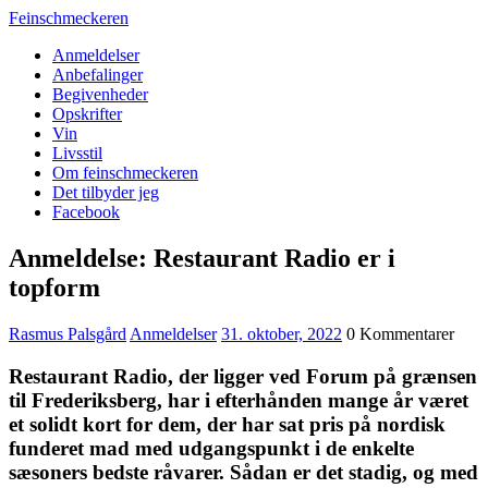
Feinschmeckeren
Anmeldelser
Anbefalinger
Begivenheder
Opskrifter
Vin
Livsstil
Om feinschmeckeren
Det tilbyder jeg
Facebook
Anmeldelse: Restaurant Radio er i
topform
Rasmus Palsgård
Anmeldelser
31. oktober, 2022
0 Kommentarer
Restaurant Radio, der ligger ved Forum på grænsen
til Frederiksberg, har i efterhånden mange år været
et solidt kort for dem, der har sat pris på nordisk
funderet mad med udgangspunkt i de enkelte
sæsoners bedste råvarer. Sådan er det stadig, og med