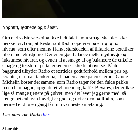
Yoghurt, rødbede og blåbær.
Om end sidste servering ikke helt faldt i min smag, skal der ikke
herske tvivl om, at Restaurant Radio opererer på et rigtig højt
niveau, som efter mening i langt størstedelen af tilfældene berettiger
til en michelinstjerne. Der er en god balance mellem ydmyge og
luksuriøse råvarer, og evnen til at smage til og balancere de enkelte
smage og teksturer på tallerkenen er ikke til at overse. På den
baggrund tilbyder Radio et særdeles godt forhold mellem pris og
kvalitet, når man tænker på, at maden alene på en stjerne i Guide
Michelin koster det samme, som Radio tager for den fulde pakke
med champagne, opgraderet vinmenu og kaffe. Bevares, der er ikke
lige så mange tjenere på gulvet, men det lever jeg gerne med, så
længe betjeningen i øvrigt er god, og det er den på Radio, som
hermed endnu en gang får min varmeste anbefaling.
Læs mere om Radio
her.
Share this: