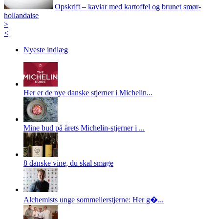
Opskrift – kaviar med kartoffel og brunet smør-
hollandaise
>
<
Nyeste indlæg
Her er de nye danske stjerner i Michelin...
Mine bud på årets Michelin-stjerner i ...
8 danske vine, du skal smage
Alchemists unge sommelierstjerne: Her g�...