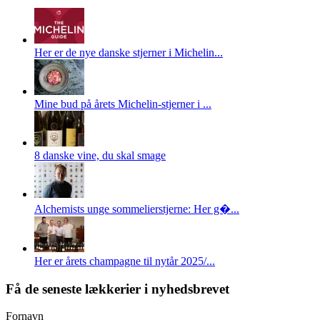
Her er de nye danske stjerner i Michelin...
Mine bud på årets Michelin-stjerner i ...
8 danske vine, du skal smage
Alchemists unge sommelierstjerne: Her g�...
Her er årets champagne til nytår 2025/...
Få de seneste lækkerier i nyhedsbrevet
Fornavn