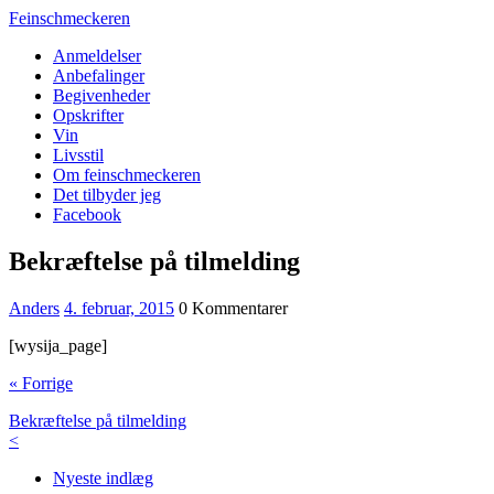
Feinschmeckeren
Anmeldelser
Anbefalinger
Begivenheder
Opskrifter
Vin
Livsstil
Om feinschmeckeren
Det tilbyder jeg
Facebook
Bekræftelse på tilmelding
Anders
4. februar, 2015
0 Kommentarer
[wysija_page]
« Forrige
Bekræftelse på tilmelding
<
Nyeste indlæg