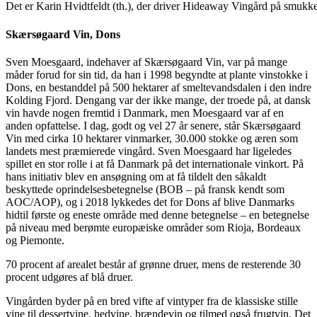
Det er Karin Hvidtfeldt (th.), der driver Hideaway Vingård på smukk
Skærsøgaard Vin, Dons
Sven Moesgaard, indehaver af Skærsøgaard Vin, var på mange
måder forud for sin tid, da han i 1998 begyndte at plante vinstokke i
Dons, en bestanddel på 500 hektarer af smeltevandsdalen i den indre
Kolding Fjord. Dengang var der ikke mange, der troede på, at dansk
vin havde nogen fremtid i Danmark, men Moesgaard var af en
anden opfattelse. I dag, godt og vel 27 år senere, står Skærsøgaard
Vin med cirka 10 hektarer vinmarker, 30.000 stokke og æren som
landets mest præmierede vingård. Sven Moesgaard har ligeledes
spillet en stor rolle i at få Danmark på det internationale vinkort. På
hans initiativ blev en ansøgning om at få tildelt den såkaldt
beskyttede oprindelsesbetegnelse (BOB – på fransk kendt som
AOC/AOP), og i 2018 lykkedes det for Dons af blive Danmarks
hidtil første og eneste område med denne betegnelse – en betegnelse
på niveau med berømte europæiske områder som Rioja, Bordeaux
og Piemonte.
70 procent af arealet består af grønne druer, mens de resterende 30
procent udgøres af blå druer.
Vingården byder på en bred vifte af vintyper fra de klassiske stille
vine til dessertvine, hedvine, brændevin og tilmed også frugtvin. Det