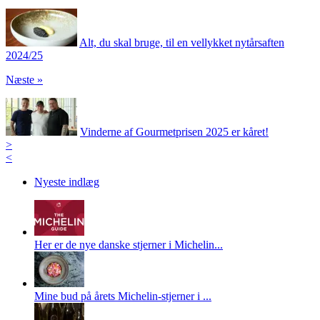
Alt, du skal bruge, til en vellykket nytårsaften
2024/25
Næste »
Vinderne af Gourmetprisen 2025 er kåret!
>
<
Nyeste indlæg
Her er de nye danske stjerner i Michelin...
Mine bud på årets Michelin-stjerner i ...