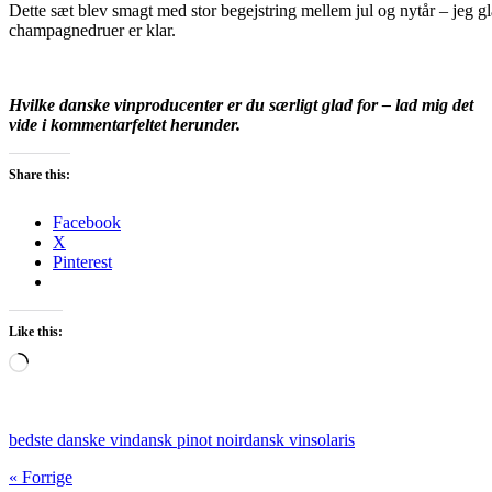
Dette sæt blev smagt med stor begejstring mellem jul og nytår – jeg gl
champagnedruer er klar.
Hvilke danske vinproducenter er du særligt glad for – lad mig det
vide i kommentarfeltet herunder.
Share this:
Facebook
X
Pinterest
Like this:
Loading…
bedste danske vin
dansk pinot noir
dansk vin
solaris
« Forrige