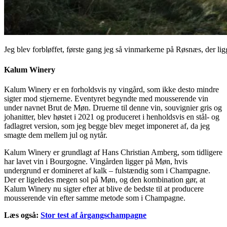
Jeg blev forbløffet, første gang jeg så vinmarkerne på Røsnæs, der li
Kalum Winery
Kalum Winery er en forholdsvis ny vingård, som ikke desto mindre
sigter mod stjernerne. Eventyret begyndte med mousserende vin
under navnet Brut de Møn. Druerne til denne vin, souvignier gris og
johanitter, blev høstet i 2021 og produceret i henholdsvis en stål- og
fadlagret version, som jeg begge blev meget imponeret af, da jeg
smagte dem mellem jul og nytår.
Kalum Winery er grundlagt af Hans Christian Amberg, som tidligere
har lavet vin i Bourgogne. Vingården ligger på Møn, hvis
undergrund er domineret af kalk – fulstændig som i Champagne.
Der er ligeledes megen sol på Møn, og den kombination gør, at
Kalum Winery nu sigter efter at blive de bedste til at producere
mousserende vin efter samme metode som i Champagne.
Læs også:
Stor test af årgangschampagne