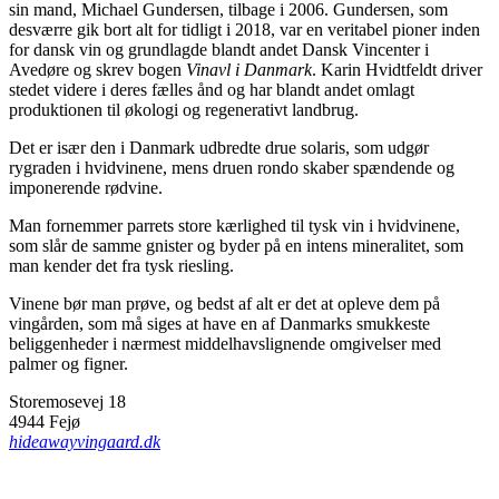
sin mand, Michael Gundersen, tilbage i 2006. Gundersen, som
desværre gik bort alt for tidligt i 2018, var en veritabel pioner inden
for dansk vin og grundlagde blandt andet Dansk Vincenter i
Avedøre og skrev bogen
Vinavl i Danmark
. Karin Hvidtfeldt driver
stedet videre i deres fælles ånd og har blandt andet omlagt
produktionen til økologi og regenerativt landbrug.
Det er især den i Danmark udbredte drue solaris, som udgør
rygraden i hvidvinene, mens druen rondo skaber spændende og
imponerende rødvine.
Man fornemmer parrets store kærlighed til tysk vin i hvidvinene,
som slår de samme gnister og byder på en intens mineralitet, som
man kender det fra tysk riesling.
Vinene bør man prøve, og bedst af alt er det at opleve dem på
vingården, som må siges at have en af Danmarks smukkeste
beliggenheder i nærmest middelhavslignende omgivelser med
palmer og figner.
Storemosevej 18
4944 Fejø
hideawayvingaard.dk