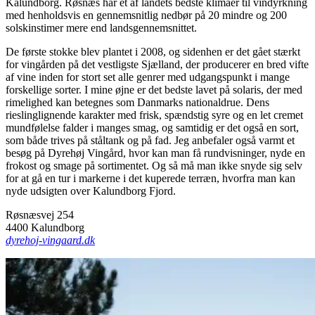
Kalundborg. Røsnæs har et af landets bedste klimaer til vindyrkning
med henholdsvis en gennemsnitlig nedbør på 20 mindre og 200
solskinstimer mere end landsgennemsnittet.
De første stokke blev plantet i 2008, og sidenhen er det gået stærkt
for vingården på det vestligste Sjælland, der producerer en bred vifte
af vine inden for stort set alle genrer med udgangspunkt i mange
forskellige sorter. I mine øjne er det bedste lavet på solaris, der med
rimelighed kan betegnes som Danmarks nationaldrue. Dens
rieslinglignende karakter med frisk, spændstig syre og en let cremet
mundfølelse falder i manges smag, og samtidig er det også en sort,
som både trives på ståltank og på fad. Jeg anbefaler også varmt et
besøg på Dyrehøj Vingård, hvor kan man få rundvisninger, nyde en
frokost og smage på sortimentet. Og så må man ikke snyde sig selv
for at gå en tur i markerne i det kuperede terræn, hvorfra man kan
nyde udsigten over Kalundborg Fjord.
Røsnæsvej 254
4400 Kalundborg
dyrehoj-vingaard.dk