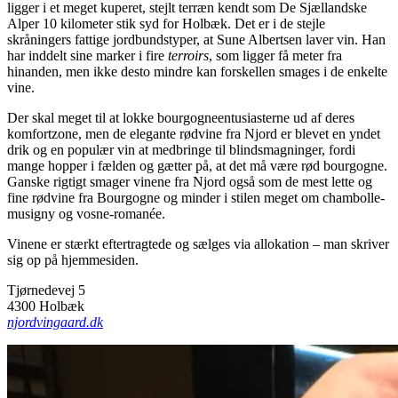
ligger i et meget kuperet, stejlt terræn kendt som De Sjællandske
Alper 10 kilometer stik syd for Holbæk. Det er i de stejle
skråningers fattige jordbundstyper, at Sune Albertsen laver vin. Han
har inddelt sine marker i fire
terroirs
, som ligger få meter fra
hinanden, men ikke desto mindre kan forskellen smages i de enkelte
vine.
Der skal meget til at lokke bourgogneentusiasterne ud af deres
komfortzone, men de elegante rødvine fra Njord er blevet en yndet
drik og en populær vin at medbringe til blindsmagninger, fordi
mange hopper i fælden og gætter på, at det må være rød bourgogne.
Ganske rigtigt smager vinene fra Njord også som de mest lette og
fine rødvine fra Bourgogne og minder i stilen meget om chambolle-
musigny og vosne-romanée.
Vinene er stærkt eftertragtede og sælges via allokation – man skriver
sig op på hjemmesiden.
Tjørnedevej 5
4300 Holbæk
njordvingaard.dk