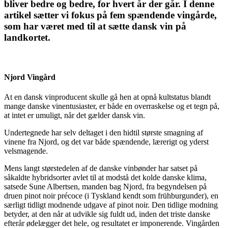
bliver bedre og bedre, for hvert år der går. I denne
artikel sætter vi fokus på fem spændende vingårde,
som har været med til at sætte dansk vin på
landkortet.
Njord Vingård
At en dansk vinproducent skulle gå hen at opnå kultstatus blandt
mange danske vinentusiaster, er både en overraskelse og et tegn på,
at intet er umuligt, når det gælder dansk vin.
Undertegnede har selv deltaget i den hidtil største smagning af
vinene fra Njord, og det var både spændende, lærerigt og yderst
velsmagende.
Mens langt størstedelen af de danske vinbønder har satset på
såkaldte hybridsorter avlet til at modstå det kolde danske klima,
satsede Sune Albertsen, manden bag Njord, fra begyndelsen på
druen pinot noir précoce (i Tyskland kendt som frühburgunder), en
særligt tidligt modnende udgave af pinot noir. Den tidlige modning
betyder, at den når at udvikle sig fuldt ud, inden det triste danske
efterår ødelægger det hele, og resultatet er imponerende. Vingården