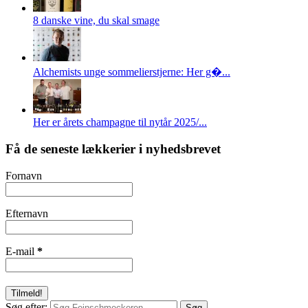
8 danske vine, du skal smage
Alchemists unge sommelierstjerne: Her g�...
Her er årets champagne til nytår 2025/...
Få de seneste lækkerier i nyhedsbrevet
Fornavn
Efternavn
E-mail
*
Søg efter: