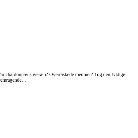
t. Var chardonnay suveræn? Overraskede meunier? Tog den fyldige
e fremragende…