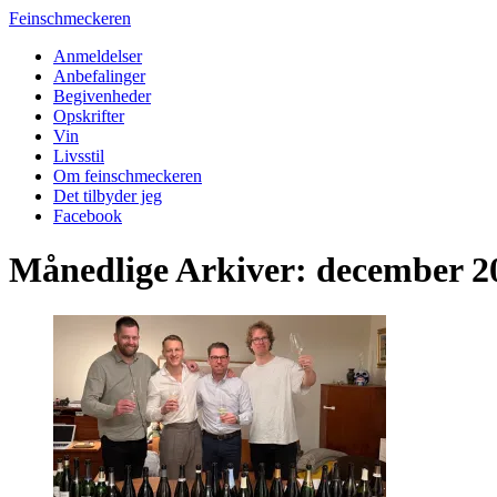
Feinschmeckeren
Anmeldelser
Anbefalinger
Begivenheder
Opskrifter
Vin
Livsstil
Om feinschmeckeren
Det tilbyder jeg
Facebook
Månedlige Arkiver: december 2