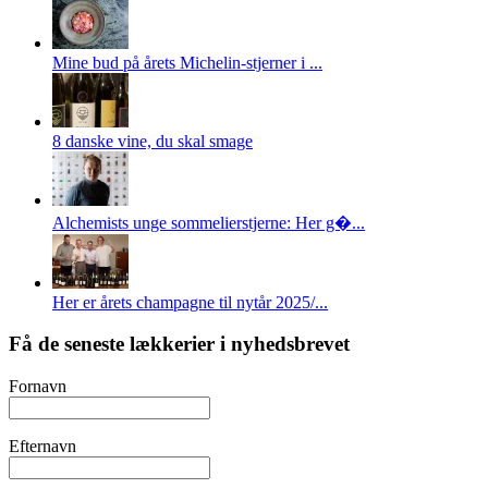
Mine bud på årets Michelin-stjerner i ...
8 danske vine, du skal smage
Alchemists unge sommelierstjerne: Her g�...
Her er årets champagne til nytår 2025/...
Få de seneste lækkerier i nyhedsbrevet
Fornavn
Efternavn