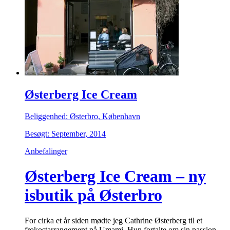
Østerberg Ice Cream
Beliggenhed: Østerbro, København
Besøgt: September, 2014
Anbefalinger
Østerberg Ice Cream – ny
isbutik på Østerbro
For cirka et år siden mødte jeg Cathrine Østerberg til et
frokostarrangement på Umami. Hun fortalte om sin passion