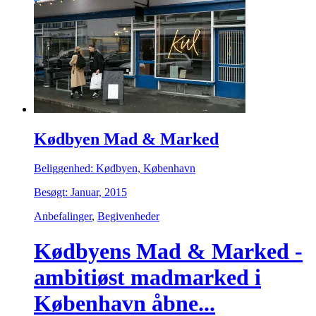
Kødbyen Mad & Marked
Beliggenhed: Kødbyen, København
Besøgt: Januar, 2015
Anbefalinger
,
Begivenheder
Kødbyens Mad & Marked -
ambitiøst madmarked i
København åbne...