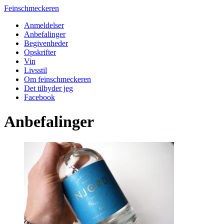
Feinschmeckeren
Anmeldelser
Anbefalinger
Begivenheder
Opskrifter
Vin
Livsstil
Om feinschmeckeren
Det tilbyder jeg
Facebook
Anbefalinger