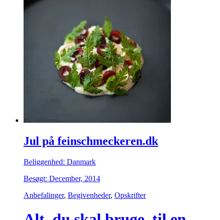
Jul på feinschmeckeren.dk
Beliggenhed: Danmark
Besøgt: December, 2014
Anbefalinger
,
Begivenheder
,
Opskrifter
Alt, du skal bruge, til en