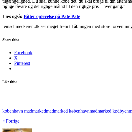
tilgængelighed. Du skal kunne købe det, du skal bruge til din aftensm
rigtige råvare og det rigtige måltid til den rigtige pris – hver gang.”
Læs også:
Bitter oplevelse på Paté Paté
feinschmeckeren.dk ser meget frem til åbningen med store forventninger
Share this:
Facebook
X
Pinterest
Like this:
københavn madmarked
madmarked københavn
madmarked kødbyen
m
« Forrige