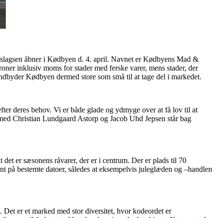
 af slagsen åbner i Kødbyen d. 4. april. Navnet er Kødbyens Mad &
oner inklusiv moms for stader med ferske varer, mens stader, der
indbyder Kødbyen dermed store som små til at tage del i markedet.
er deres behov. Vi er både glade og ydmyge over at få lov til at
med Christian Lundgaard Astorp og Jacob Uhd Jepsen står bag
 det er sæsonens råvarer, der er i centrum. Der er plads til 70
bent på bestemte datoer, således at eksempelvis juleglæden og –handlen
et er et marked med stor diversitet, hvor kodeordet er