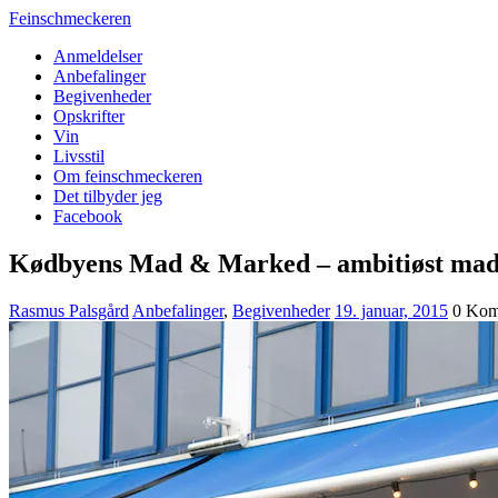
Feinschmeckeren
Anmeldelser
Anbefalinger
Begivenheder
Opskrifter
Vin
Livsstil
Om feinschmeckeren
Det tilbyder jeg
Facebook
Kødbyens Mad & Marked – ambitiøst madm
Rasmus Palsgård
Anbefalinger
,
Begivenheder
19. januar, 2015
0 Kom