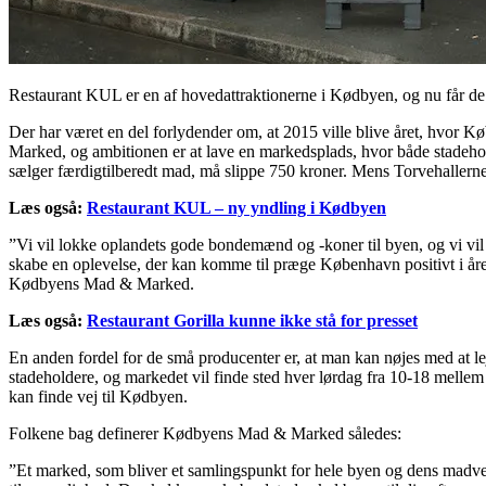
Restaurant KUL er en af hovedattraktionerne i Kødbyen, og nu får d
Der har været en del forlydender om, at 2015 ville blive året, hvor K
Marked, og ambitionen er at lave en markedsplads, hvor både stadehol
sælger færdigtilberedt mad, må slippe 750 kroner. Mens Torvehallerne
Læs også:
Restaurant KUL – ny yndling i Kødbyen
”Vi vil lokke oplandets gode bondemænd og -koner til byen, og vi vil 
skabe en oplevelse, der kan komme til præge København positivt i 
Kødbyens Mad & Marked.
Læs også:
Restaurant Gorilla kunne ikke stå for presset
En anden fordel for de små producenter er, at man kan nøjes med at leje 
stadeholdere, og markedet vil finde sted hver lørdag fra 10-18 mellem 
kan finde vej til Kødbyen.
Folkene bag definerer Kødbyens Mad & Marked således:
”Et marked, som bliver et samlingspunkt for hele byen og dens madve