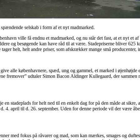
e spændende selskab i form af et nyt madmarked.
øbenhavn ville få endnu et madmarked, og nu står det fast, at et nyt et
dere og besøgende kan have råd til at være. Stadepriserne bliver 625 kr
 tager helt, helt andre priser, som afskrækker mange små producenter, 
give alle københavnere, spæd, ung og gammel, et marked i øjenhøjde eft
årene fremover” udtaler Simon Bacon Aldinger Kullegaard, der sammen 
en stadeplads for helt ned til en enkelt dag for på den måde at sikre, at
d. 4. april til d. 26. september. Uden for denne periode vil der være å
nner med fokus på råvarer og mad, som kan mærkes, smages og duftes. D