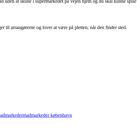
ad uden at skulle i supermarkedet på vejen hjem og du skal kunne spise 
 til arrangørerne og lover at være på pletten, når den finder sted.
admarkeder
madmarkeder københavn