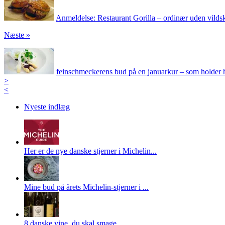
Anmeldelse: Restaurant Gorilla – ordinær uden vilds
Næste »
feinschmeckerens bud på en januarkur – som holder h
>
<
Nyeste indlæg
Her er de nye danske stjerner i Michelin...
Mine bud på årets Michelin-stjerner i ...
8 danske vine, du skal smage