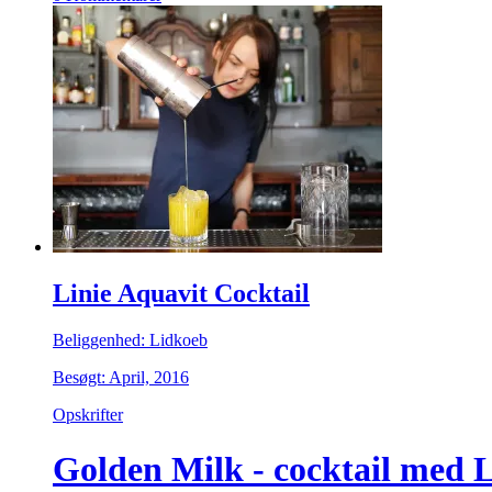
Linie Aquavit Cocktail
Beliggenhed: Lidkoeb
Besøgt: April, 2016
Opskrifter
Golden Milk - cocktail med L