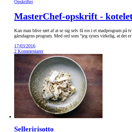
Opskrifter
MasterChef-opskrift - kotele
Kan man blive rørt af at se sig selv få ros i et madprogram på 
gårsdagens program. Med ord som “jeg synes virkelig, at det er
17/03/2016
2 Kommentarer
Selleririsotto