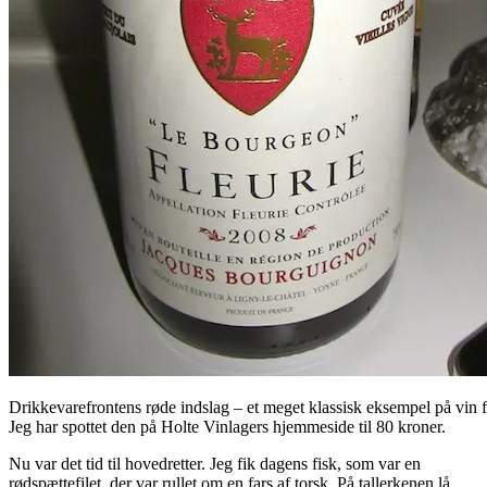
Drikkevarefrontens røde indslag – et meget klassisk eksempel på vin f
Jeg har spottet den på Holte Vinlagers hjemmeside til 80 kroner.
Nu var det tid til hovedretter. Jeg fik dagens fisk, som var en
rødspættefilet, der var rullet om en fars af torsk. På tallerkenen lå