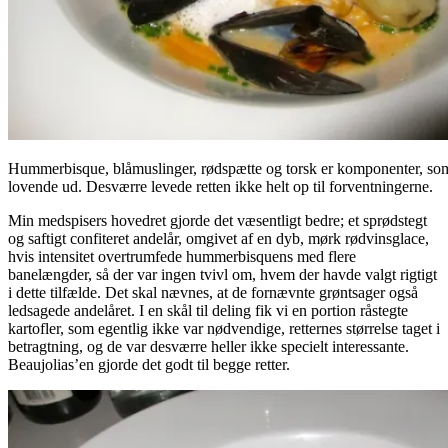
Hummerbisque, blåmuslinger, rødspætte og torsk er komponenter, som
lovende ud. Desværre levede retten ikke helt op til forventningerne.
Min medspisers hovedret gjorde det væsentligt bedre; et sprødstegt
og saftigt confiteret andelår, omgivet af en dyb, mørk rødvinsglace,
hvis intensitet overtrumfede hummerbisquens med flere
banelængder, så der var ingen tvivl om, hvem der havde valgt rigtigt
i dette tilfælde. Det skal nævnes, at de fornævnte grøntsager også
ledsagede andelåret. I en skål til deling fik vi en portion råstegte
kartofler, som egentlig ikke var nødvendige, retternes størrelse taget i
betragtning, og de var desværre heller ikke specielt interessante.
Beaujolias’en gjorde det godt til begge retter.