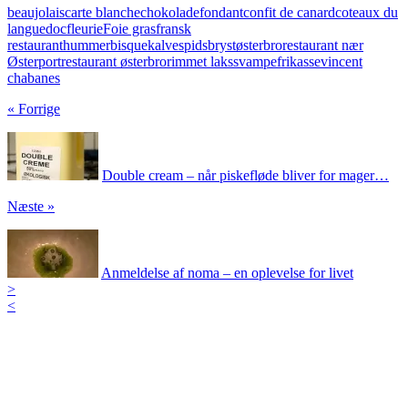
beaujolais
carte blanche
chokoladefondant
confit de canard
coteaux du
languedoc
fleurie
Foie gras
fransk
restaurant
hummerbisque
kalvespidsbryst
østerbro
restaurant nær
Østerport
restaurant østerbro
rimmet laks
svampefrikasse
vincent
chabanes
« Forrige
Double cream – når piskefløde bliver for mager…
Næste »
Anmeldelse af noma – en oplevelse for livet
>
<