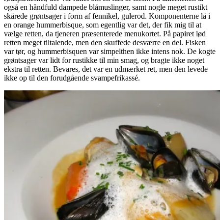
også en håndfuld dampede blåmuslinger, samt nogle meget rustikt
skårede grøntsager i form af fennikel, gulerod. Komponenterne lå i
en orange hummerbisque, som egentlig var det, der fik mig til at
vælge retten, da tjeneren præsenterede menukortet. På papiret lød
retten meget tiltalende, men den skuffede desværre en del. Fisken
var tør, og hummerbisquen var simpelthen ikke intens nok. De kogte
grøntsager var lidt for rustikke til min smag, og bragte ikke noget
ekstra til retten. Bevares, det var en udmærket ret, men den levede
ikke op til den forudgående svampefrikassé.