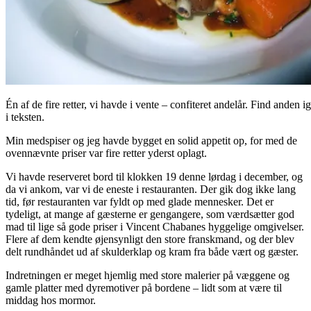
Én af de fire retter, vi havde i vente – confiteret andelår. Find anden 
i teksten.
Min medspiser og jeg havde bygget en solid appetit op, for med de
ovennævnte priser var fire retter yderst oplagt.
Vi havde reserveret bord til klokken 19 denne lørdag i december, og
da vi ankom, var vi de eneste i restauranten. Der gik dog ikke lang
tid, før restauranten var fyldt op med glade mennesker. Det er
tydeligt, at mange af gæsterne er gengangere, som værdsætter god
mad til lige så gode priser i Vincent Chabanes hyggelige omgivelser.
Flere af dem kendte øjensynligt den store franskmand, og der blev
delt rundhåndet ud af skulderklap og kram fra både vært og gæster.
Indretningen er meget hjemlig med store malerier på væggene og
gamle platter med dyremotiver på bordene – lidt som at være til
middag hos mormor.