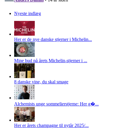
Nyeste indlæg
Her er de nye danske stjerner i Michelin...
Mine bud på årets Michelin-stjerner i ...
8 danske vine, du skal smage
Alchemists unge sommelierstjerne: Her g�...
Her er årets champagne til nytår 2025/...