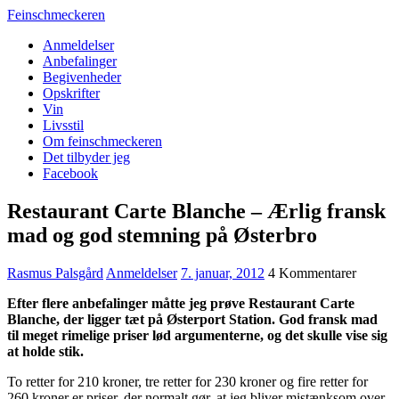
Feinschmeckeren
Anmeldelser
Anbefalinger
Begivenheder
Opskrifter
Vin
Livsstil
Om feinschmeckeren
Det tilbyder jeg
Facebook
Restaurant Carte Blanche – Ærlig fransk
mad og god stemning på Østerbro
Rasmus Palsgård
Anmeldelser
7. januar, 2012
4 Kommentarer
Efter flere anbefalinger måtte jeg prøve Restaurant Carte
Blanche, der ligger tæt på Østerport Station. God fransk mad
til meget rimelige priser lød argumenterne, og det skulle vise sig
at holde stik.
To retter for 210 kroner, tre retter for 230 kroner og fire retter for
260 kroner er priser, der normalt gør, at jeg bliver mistænksom over