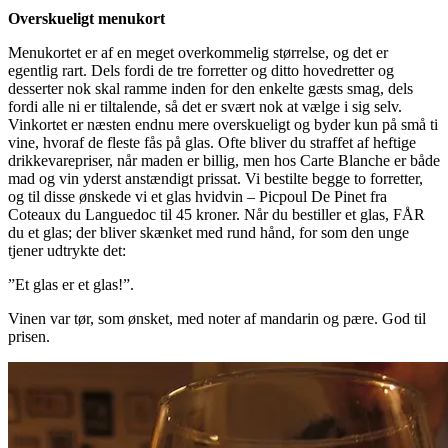
Overskueligt menukort
Menukortet er af en meget overkommelig størrelse, og det er
egentlig rart. Dels fordi de tre forretter og ditto hovedretter og
desserter nok skal ramme inden for den enkelte gæsts smag, dels
fordi alle ni er tiltalende, så det er svært nok at vælge i sig selv.
Vinkortet er næsten endnu mere overskueligt og byder kun på små ti
vine, hvoraf de fleste fås på glas. Ofte bliver du straffet af heftige
drikkevarepriser, når maden er billig, men hos Carte Blanche er både
mad og vin yderst anstændigt prissat. Vi bestilte begge to forretter,
og til disse ønskede vi et glas hvidvin – Picpoul De Pinet fra
Coteaux du Languedoc til 45 kroner. Når du bestiller et glas, FÅR
du et glas; der bliver skænket med rund hånd, for som den unge
tjener udtrykte det:
”Et glas er et glas!”.
Vinen var tør, som ønsket, med noter af mandarin og pære. God til
prisen.