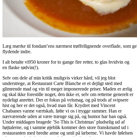
Læg mærke til fondant’ens nærmest trøffellignende overflade, som gem
flydende indre.
I alt betalte vi950 kroner for to gange fire retter, to glas hvidvin og
en flaske rødvin(!).
Selv om dele af min kritik muligvis virker hård, vil jeg blot
understrege, at Restaurant Carte Blanche er et dejligt sted med
glimrende mad og vin til meget imponerende priser. Maden er ærlig
og skal ikke forestille noget, den ikke er, selv om retterne generelt er
nydeligt anrettet. Der er fokus på velsmag, og på trods af svipsere
hist og her er det også, hvad man får. Krydret med Vincent
Chabanes varme værtskab, følte vi os i trygge rammer. Han er
nærværende uden at være trænge sig på, og humor har han også.
Under middagen bragede ’So This is Christmas’ pludselig ud af
højtalerne, og i samme øjeblik kommer den store franskmand ud i
restauranten med bredte arme og smil på læberne. Vi havde følelsen