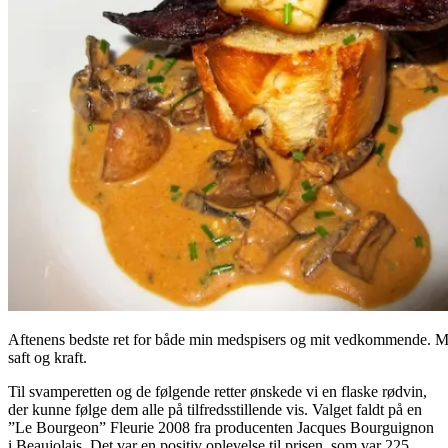
Aftenens bedste ret for både min medspisers og mit vedkommende. M
saft og kraft.
Til svamperetten og de følgende retter ønskede vi en flaske rødvin,
der kunne følge dem alle på tilfredsstillende vis. Valget faldt på en
”Le Bourgeon” Fleurie 2008 fra producenten Jacques Bourguignon
i Beaujolais. Det var en positiv oplevelse til prisen, som var 225