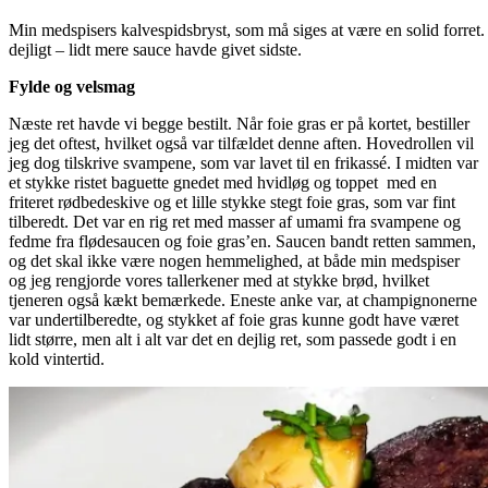
Min medspisers kalvespidsbryst, som må siges at være en solid forret
dejligt – lidt mere sauce havde givet sidste.
Fylde og velsmag
Næste ret havde vi begge bestilt. Når foie gras er på kortet, bestiller
jeg det oftest, hvilket også var tilfældet denne aften. Hovedrollen vil
jeg dog tilskrive svampene, som var lavet til en frikassé. I midten var
et stykke ristet baguette gnedet med hvidløg og toppet med en
friteret rødbedeskive og et lille stykke stegt foie gras, som var fint
tilberedt. Det var en rig ret med masser af umami fra svampene og
fedme fra flødesaucen og foie gras’en. Saucen bandt retten sammen,
og det skal ikke være nogen hemmelighed, at både min medspiser
og jeg rengjorde vores tallerkener med at stykke brød, hvilket
tjeneren også kækt bemærkede. Eneste anke var, at champignonerne
var undertilberedte, og stykket af foie gras kunne godt have været
lidt større, men alt i alt var det en dejlig ret, som passede godt i en
kold vintertid.