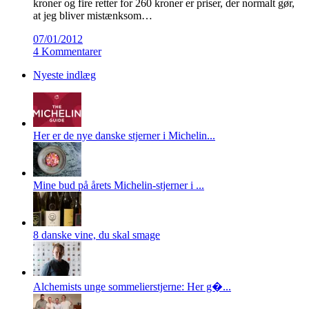
kroner og fire retter for 260 kroner er priser, der normalt gør,
at jeg bliver mistænksom…
07/01/2012
4 Kommentarer
Nyeste indlæg
Her er de nye danske stjerner i Michelin...
Mine bud på årets Michelin-stjerner i ...
8 danske vine, du skal smage
Alchemists unge sommelierstjerne: Her g�...