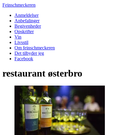
Feinschmeckeren
Anmeldelser
Anbefalinger
Begivenheder
Opskrifter
Vin
Livsstil
Om feinschmeckeren
Det tilbyder jeg
Facebook
restaurant østerbro