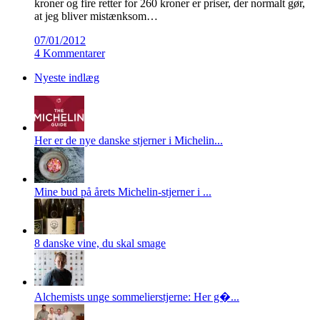
kroner og fire retter for 260 kroner er priser, der normalt gør,
at jeg bliver mistænksom…
07/01/2012
4 Kommentarer
Nyeste indlæg
Her er de nye danske stjerner i Michelin...
Mine bud på årets Michelin-stjerner i ...
8 danske vine, du skal smage
Alchemists unge sommelierstjerne: Her g�...