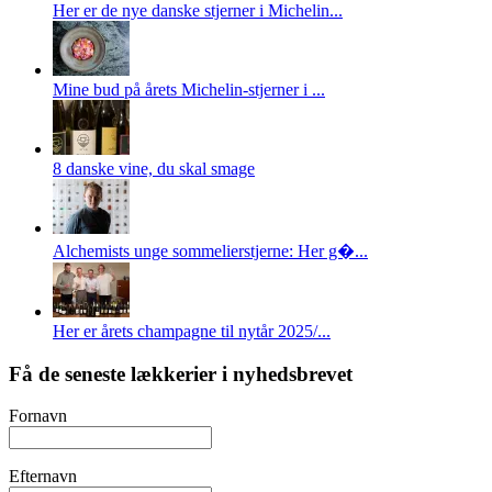
Her er de nye danske stjerner i Michelin...
Mine bud på årets Michelin-stjerner i ...
8 danske vine, du skal smage
Alchemists unge sommelierstjerne: Her g�...
Her er årets champagne til nytår 2025/...
Få de seneste lækkerier i nyhedsbrevet
Fornavn
Efternavn