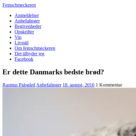
Feinschmeckeren
Anmeldelser
Anbefalinger
Begivenheder
Opskrifter
Vin
Livsstil
Om feinschmeckeren
Det tilbyder jeg
Facebook
Er dette Danmarks bedste brød?
Rasmus Palsgård
Anbefalinger
18. august, 2016
1 Kommentar