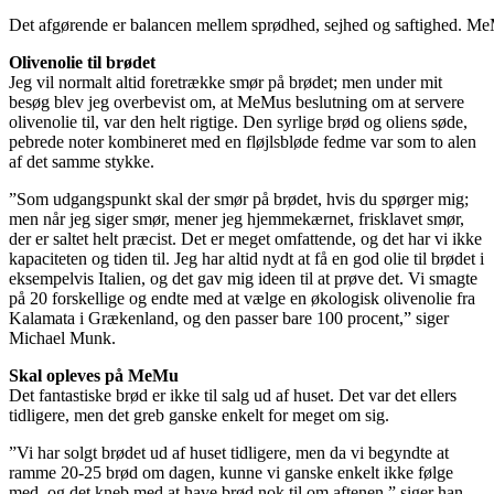
Det afgørende er balancen mellem sprødhed, sejhed og saftighed. MeM
Olivenolie til brødet
Jeg vil normalt altid foretrække smør på brødet; men under mit
besøg blev jeg overbevist om, at MeMus beslutning om at servere
olivenolie til, var den helt rigtige. Den syrlige brød og oliens søde,
pebrede noter kombineret med en fløjlsbløde fedme var som to alen
af det samme stykke.
”Som udgangspunkt skal der smør på brødet, hvis du spørger mig;
men når jeg siger smør, mener jeg hjemmekærnet, frisklavet smør,
der er saltet helt præcist. Det er meget omfattende, og det har vi ikke
kapaciteten og tiden til. Jeg har altid nydt at få en god olie til brødet i
eksempelvis Italien, og det gav mig ideen til at prøve det. Vi smagte
på 20 forskellige og endte med at vælge en økologisk olivenolie fra
Kalamata i Grækenland, og den passer bare 100 procent,” siger
Michael Munk.
Skal opleves på MeMu
Det fantastiske brød er ikke til salg ud af huset. Det var det ellers
tidligere, men det greb ganske enkelt for meget om sig.
”Vi har solgt brødet ud af huset tidligere, men da vi begyndte at
ramme 20-25 brød om dagen, kunne vi ganske enkelt ikke følge
med, og det kneb med at have brød nok til om aftenen,” siger han.