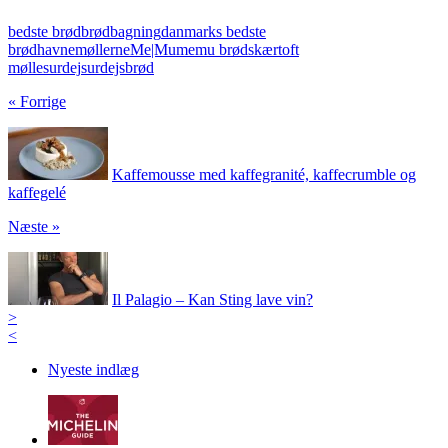
bedste brød
brødbagning
danmarks bedste
brød
havnemøllerne
Me|Mu
memu brød
skærtoft
mølle
surdej
surdejsbrød
« Forrige
Kaffemousse med kaffegranité, kaffecrumble og
kaffegelé
Næste »
Il Palagio – Kan Sting lave vin?
>
<
Nyeste indlæg