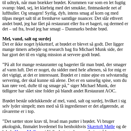
til udtryk, når man brækker brødet. Krummen var som en let fugtig
svamp: blød, sej, let klæbrig med det smukke, fintmaskede net af
lufthuller. Og smagen! Syrlig, dyb, intens smag af korn og med
tilpas meget salt til at fremhæve samtlige nuancer. Det slår ethvert
andet brød, jeg har fået på restaurant eller fra et bageri, og dermed er
det – ud fra, hvad jeg har smagt – Danmarks bedste brød.
Mel, vand, salt og surdej
Det er ikke noget lykketræf, at brødet er blevet så godt. Der ligger
mange timers arbejde og research bag fra Michael Munk side, der
har gjort det til en vigtig mission at servere godt brød.
”På alt for mange restauranter og bagerier får man brød, der smager
af varm luft. Det er noget, du sidder med hele aftenen, så for mig er
det vigtigt, at det er interessant. Brødet er i mine øjne en selvstændig
servering, der skal kunne stå alene. Det er en sanselig spise, som du
kan røre ved, dufte til og smage på,” siger Michael Munk, der
tidligere har slået sine folder på blandt andet Restaurant AOC.
Brødet består udelukkende af mel, vand, salt og surdej, hvilket i sig
selv lyder simpelt; men med så få ingredienser er det afgørende, at
råvarerne er i top.
”Det sætter store krav til, hvad man putter i brødet. Vi bruger
økologisk, finmalet hvedemel fra henholdsvis
Skærtoft Mølle
og de