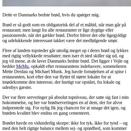
Dette er Danmarks bedste brød, hvis du spørger mig.
Brød er så godt som en obligatorisk del af et måltid, når man går på
restaurant; men langt fra alle restauranter er lige dygtige eller
passionerede, når det gælder brød. Derfor bliver det ofte ligegyldigt
og udelukkende interessant takket være det medfølgende smør.
Flere af landets topsteder går utrolig meget op i deres brød og lykkes
med rigtig vellykkede resultater; men især ét sted skiller sig ud, og
jeg vil mene, at de laver Danmarks bedste brød. Det ligger i Vejle og
hedder
MeMu
, opkaldt efter restaurantens indehavere, sommelieren
Mette Derdau og Michael Munk. Jeg havde fornøjelsen af at spise i
restauranten, kort efter den var flyttet til større lokaler for at
imødekomme den interesse, der hurtigt var opstået, fra lokale og
udenbys gæster.
Der var flere serveringer på absolut topniveau, der satte sig fast i min
hukommelse, og her var brødserveringen en af dem, der for alvor
indprentede sig. For nylig fik jeg chancen for at smage det igen, og
brødets kvalitet blev endnu en gang cementeret.
Brødet havde en vidunderlig skorpe: ikke for tyk, ikke for tynd – og
med den helt rigtige balance mellem sej- og sprødhed, som kommer