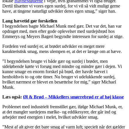
lokale
HavneMøllerne
i Vejle, hvis grahamsmel vi også bruger.
Dertil tilsætter vi vores egen surdej, for vi vil så vidt muligt gerne
have, at tingene naturligt udvikler deres egen smag,” siger han.
Lang hævetid gør forskellen
I begyndelsen bagte Michael Munk med gær. Det var det, han var
opdraget med, men efter gode oplevelser med surdejsbrød hos
Emmerys og Meyers Bageri begyndte interessen for surdej at stige.
Fordelen ved surdej er, at brødet udvikler en meget mere
karakteristisk smag, mens ulempen er, at det er længe om at hæve.
”I begyndelsen brugte vi både gær og surdej i brødet, men
sideløbende kørte vi forsøg med mindre og mindre gær i dejen. Vi
kunne smage en enorm forskel på brød, der havde hævet i
henholdsvis to og otte timer. Nu bruger vi udelukkende surdej,
hvilket nærmest er blevet en besættelse for mig,” siger Michael
Munk.
Læs også:
Øl & Brød – Mikkellers smørrebrød er af høj klasse
Problemet med industrielt fremstillet gær, ifølge Michael Munk, er,
at det mangler surdejens mælke- og eddikesyrer, der går ind og
arbejder med energien i melet, hvilket udvikler smag.
”Mest af alt giver det bare smag af varm luft; specielt når det gælder