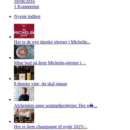
18/08/2016
1 Kommentar
Nyeste indlæg
Her er de nye danske stjerner i Michelin...
Mine bud på årets Michelin-stjerner i ...
8 danske vine, du skal smage
Alchemists unge sommelierstjerne: Her g�...
Her er årets champagne til nytår 2025/...