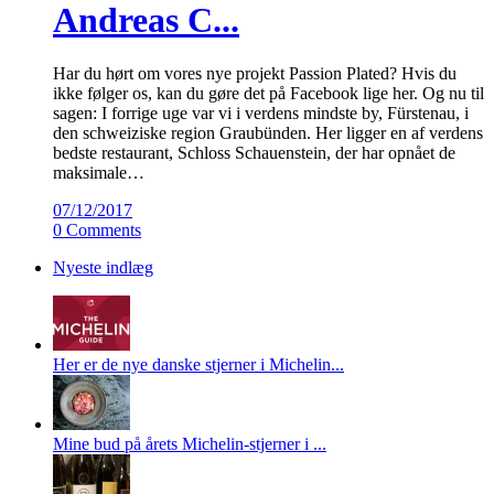
Andreas C...
Har du hørt om vores nye projekt Passion Plated? Hvis du
ikke følger os, kan du gøre det på Facebook lige her. Og nu til
sagen: I forrige uge var vi i verdens mindste by, Fürstenau, i
den schweiziske region Graubünden. Her ligger en af verdens
bedste restaurant, Schloss Schauenstein, der har opnået de
maksimale…
07/12/2017
0 Comments
Nyeste indlæg
Her er de nye danske stjerner i Michelin...
Mine bud på årets Michelin-stjerner i ...