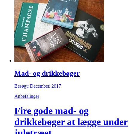
Mad- og drikkebøger
Besøgt: December, 2017
Anbefalinger
Fire gode mad- og
drikkebøger at lægge under
juletræet