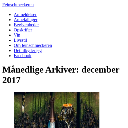
Feinschmeckeren
Anmeldelser
Anbefalinger
Begivenheder
Opskrifter
Vin
Livsstil
Om feinschmeckeren
Det tilbyder jeg
Facebook
Månedlige Arkiver: december
2017