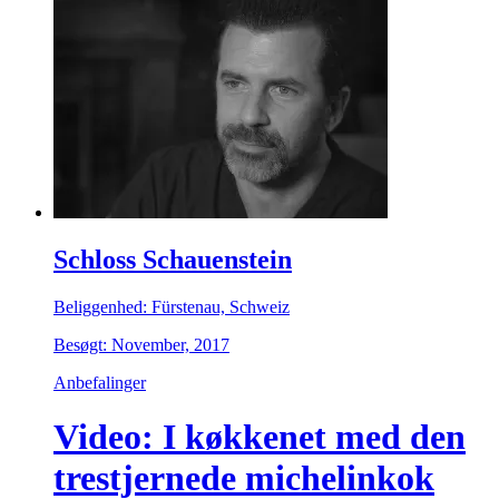
Schloss Schauenstein
Beliggenhed: Fürstenau, Schweiz
Besøgt: November, 2017
Anbefalinger
Video: I køkkenet med den
trestjernede michelinkok