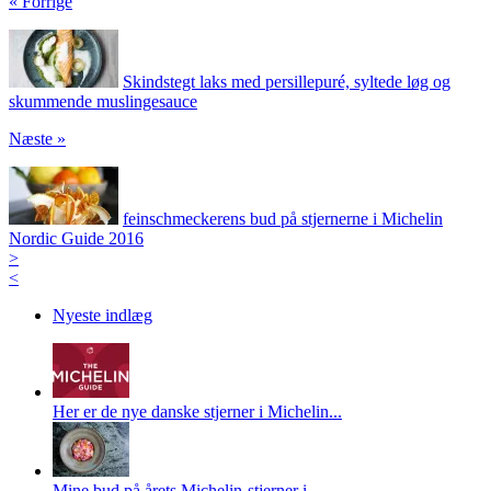
« Forrige
Skindstegt laks med persillepuré, syltede løg og
skummende muslingesauce
Næste »
feinschmeckerens bud på stjernerne i Michelin
Nordic Guide 2016
>
<
Nyeste indlæg
Her er de nye danske stjerner i Michelin...
Mine bud på årets Michelin-stjerner i ...