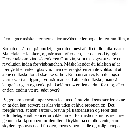
Den ligner måske nærmere et torturvåben eller noget fra en rumfilm, 
Som den står der på bordet, ligner den mest af alt et lille mikroskop.
Materialet er lækkert, og når man løfter den, har den god tyngde.
Der er tale om vinopskænkeren Coravin, som må siges at være en
revolution inden for vinbranchen. Måske kender du følelsen af at
trænge til et enkelt glas vin, men det er også en smule voldsomt at
åbne en flaske for at skænke så lidt. Er man samler, kan det også
være svært at afgøre, hvornår man skal åbne den flaske, man så
længe har gået og tænkt på i kælderen – er den endnu for ung, eller
er den, endnu værre, gået over?
Begge problemstillinger synes løst med Coravin. Dens særlige evne
er, at den kan servere et glas vin uden at hive proppen op. Det
foregår ved, at man sætter Coravin på flaskehalsen og fører den
teflonbelagte nål, som er udviklet inden for medicinalindustrien, ned
gennem korkproppen for derefter at trykke på en lille ventil, som
skyder argongas ned i flasken, mens vinen i stille og roligt tempo