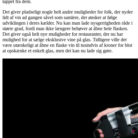
tappet fra dem.
Det giver pludseligt nogle helt andre muligheder for folk, der nyder
lidt af vin ad gangen såvel som samlere, der ønsker at følge
udviklingen i deres kælder. Nu kan man lade nysgerrigheden råde i
større grad, fordi man ikke længere behøver at åbne hele flasken.
Det giver også helt nye muligheder for restauranter, der nu har
mulighed for at sælge eksklusive vine på glas. Tidligere ville det
være utænkeligt at åbne en flaske vin til tusindvis af kroner for blot
at opskænke et enkelt glas, men det kan nu lade sig gøre.