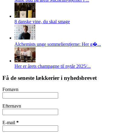
8 danske vine, du skal smage
Alchemists unge sommelierstjerne: Her g�...
Her er årets champagne til nytår 2025/...
Få de seneste lækkerier i nyhedsbrevet
Fornavn
Efternavn
E-mail
*