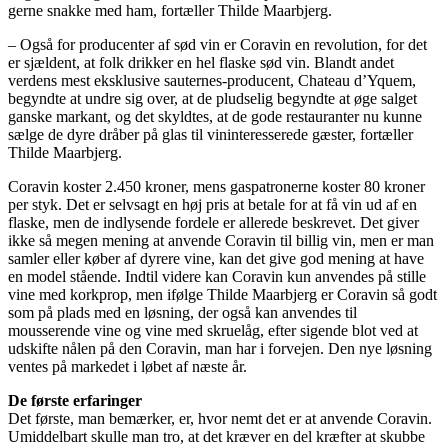
gerne snakke med ham, fortæller Thilde Maarbjerg.
– Også for producenter af sød vin er Coravin en revolution, for det
er sjældent, at folk drikker en hel flaske sød vin. Blandt andet
verdens mest eksklusive sauternes-producent, Chateau d’Yquem,
begyndte at undre sig over, at de pludselig begyndte at øge salget
ganske markant, og det skyldtes, at de gode restauranter nu kunne
sælge de dyre dråber på glas til vininteresserede gæster, fortæller
Thilde Maarbjerg.
Coravin koster 2.450 kroner, mens gaspatronerne koster 80 kroner
per styk. Det er selvsagt en høj pris at betale for at få vin ud af en
flaske, men de indlysende fordele er allerede beskrevet. Det giver
ikke så megen mening at anvende Coravin til billig vin, men er man
samler eller køber af dyrere vine, kan det give god mening at have
en model stående. Indtil videre kan Coravin kun anvendes på stille
vine med korkprop, men ifølge Thilde Maarbjerg er Coravin så godt
som på plads med en løsning, der også kan anvendes til
mousserende vine og vine med skruelåg, efter sigende blot ved at
udskifte nålen på den Coravin, man har i forvejen. Den nye løsning
ventes på markedet i løbet af næste år.
De første erfaringer
Det første, man bemærker, er, hvor nemt det er at anvende Coravin.
Umiddelbart skulle man tro, at det kræver en del kræfter at skubbe