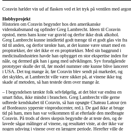
Coravin hælder vin ud af flasken ved et let tryk på ventilen med argo
Hobbyprojekt
Historien om Coravin begynder hos den amerikanske
videnskabsmand og opfinder Greg Lambrecht. Ideen til Coravin
opstod, mens hans kone var gravid og derfor ikke drak alkohol.
Greg Lambrecht kunne imidlertid godt trænge til et godt glas vin fra
tid til anden, og derfor tænkte han, at det kunne være smart med en
proptrækker, der slet ikke er en proptrækker. Med sin baggrund i
medicinalindustrien havde han opbygget en stor ekspertise inden for
nåle, og dermed gik han i gang med udviklingen. Syv forudgående
prototyper skulle der til, før model nummer otte kunne blive lanceret
i USA. Det tog mange år, før Coravin blev sendt på markedet, og
det skyldes, at Lambrecht ville være sikker på, at vinene ikke tog
skade af metoden, så han testede dem over mange år.
– I begyndelsen tænkte folk selvfølgelig, at det blot var endnu en
smart fidus, ikke mindst i branchen. Greg Lambrecht ville gerne
udbrede kendskabet til Coravin, så han opsøgte Chateau Latour (en
af Bordeauxs ypperste vinproducenter, red.). De gad ikke at bruge
tid på ham, men han var velkommen til at efterlade den medbragte
Coravin. På trods af deres skepsis begyndte de at teste den, og de
lavede sågar målinger af vinene, og resultatet viste, at der ikke var
nogen udsving i vinene over en længere periode. Herefter ville de