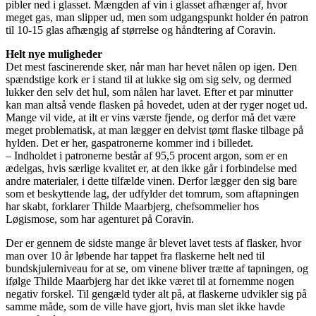
pibler ned i glasset. Mængden af vin i glasset afhænger af, hvor
meget gas, man slipper ud, men som udgangspunkt holder én patron
til 10-15 glas afhængig af størrelse og håndtering af Coravin.
Helt nye muligheder
Det mest fascinerende sker, når man har hevet nålen op igen. Den
spændstige kork er i stand til at lukke sig om sig selv, og dermed
lukker den selv det hul, som nålen har lavet. Efter et par minutter
kan man altså vende flasken på hovedet, uden at der ryger noget ud.
Mange vil vide, at ilt er vins værste fjende, og derfor må det være
meget problematisk, at man lægger en delvist tømt flaske tilbage på
hylden. Det er her, gaspatronerne kommer ind i billedet.
– Indholdet i patronerne består af 95,5 procent argon, som er en
ædelgas, hvis særlige kvalitet er, at den ikke går i forbindelse med
andre materialer, i dette tilfælde vinen. Derfor lægger den sig bare
som et beskyttende lag, der udfylder det tomrum, som aftapningen
har skabt, forklarer Thilde Maarbjerg, chefsommelier hos
Løgismose, som har agenturet på Coravin.
Der er gennem de sidste mange år blevet lavet tests af flasker, hvor
man over 10 år løbende har tappet fra flaskerne helt ned til
bundskjulerniveau for at se, om vinene bliver trætte af tapningen, og
ifølge Thilde Maarbjerg har det ikke været til at fornemme nogen
negativ forskel. Til gengæld tyder alt på, at flaskerne udvikler sig på
samme måde, som de ville have gjort, hvis man slet ikke havde