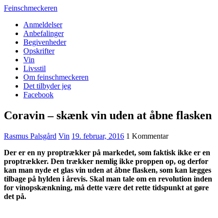
Feinschmeckeren
Anmeldelser
Anbefalinger
Begivenheder
Opskrifter
Vin
Livsstil
Om feinschmeckeren
Det tilbyder jeg
Facebook
Coravin – skænk vin uden at åbne flasken
Rasmus Palsgård
Vin
19. februar, 2016
1 Kommentar
Der er en ny proptrækker på markedet, som faktisk ikke er en
proptrækker. Den trækker nemlig ikke proppen op, og derfor
kan man nyde et glas vin uden at åbne flasken, som kan lægges
tilbage på hylden i årevis. Skal man tale om en revolution inden
for vinopskænkning, må dette være det rette tidspunkt at gøre
det på.