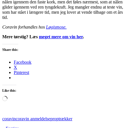
nålen igennem den faste kork, men det føles nærmest, som at nålen
glider igennem ved ren tyngdekraft. Jeg mangler endnu at teste vin,
som har stået i længere tid, men jeg lover at vende tilbage om et års
tid.
Coravin forhandles hos
Løgismose.
Mere tørstig? Læs
meget mere om vin her
.
Share this:
Facebook
X
Pinterest
Like this:
Loading…
coravin
coravin anmeldelse
proptrækker