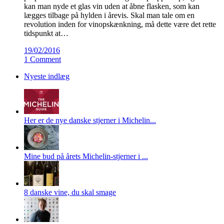
kan man nyde et glas vin uden at åbne flasken, som kan
lægges tilbage på hylden i årevis. Skal man tale om en
revolution inden for vinopskænkning, må dette være det rette
tidspunkt at…
19/02/2016
1 Comment
Nyeste indlæg
Her er de nye danske stjerner i Michelin...
Mine bud på årets Michelin-stjerner i ...
8 danske vine, du skal smage