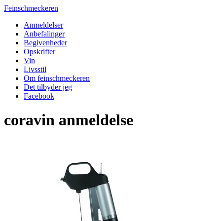
Feinschmeckeren
Anmeldelser
Anbefalinger
Begivenheder
Opskrifter
Vin
Livsstil
Om feinschmeckeren
Det tilbyder jeg
Facebook
coravin anmeldelse