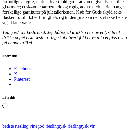
fornuftige at gøre, er det i hvert fald godt, at vinen giver lysten til et
glas mere; et skønt, charmerende og rigtig godt match til de mange
forskellige garniturer på juletallerkenen. Køb for Guds skyld seks
flasker, for du løber hurtigt tør, og til den pris kan det slet ikke betale
sig at lade være.
Tak, fordi du læste med. Jeg håber, at artiklen har givet lyst til at
drikke noget tysk riesling. Jeg skal i hvert fald have mig et glas oven
på denne artikel.
Share this:
Facebook
X
Pinterest
Like this:
Loading…
bedste riesling vine
god riesling
tysk riesling
tysk vin