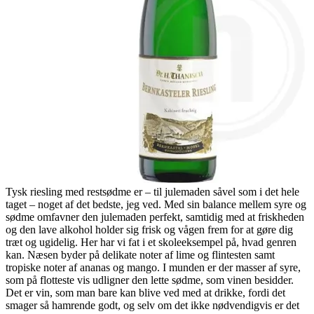
Tysk riesling med restsødme er – til julemaden såvel som i det hele
taget – noget af det bedste, jeg ved. Med sin balance mellem syre og
sødme omfavner den julemaden perfekt, samtidig med at friskheden
og den lave alkohol holder sig frisk og vågen frem for at gøre dig
træt og ugidelig. Her har vi fat i et skoleeksempel på, hvad genren
kan. Næsen byder på delikate noter af lime og flintesten samt
tropiske noter af ananas og mango. I munden er der masser af syre,
som på flotteste vis udligner den lette sødme, som vinen besidder.
Det er vin, som man bare kan blive ved med at drikke, fordi det
smager så hamrende godt, og selv om det ikke nødvendigvis er det