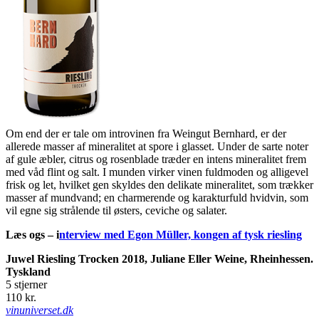
Om end der er tale om introvinen fra Weingut Bernhard, er der
allerede masser af mineralitet at spore i glasset. Under de sarte noter
af gule æbler, citrus og rosenblade træder en intens mineralitet frem
med våd flint og salt. I munden virker vinen fuldmoden og alligevel
frisk og let, hvilket gen skyldes den delikate mineralitet, som trækker
masser af mundvand; en charmerende og karakturfuld hvidvin, som
vil egne sig strålende til østers, ceviche og salater.
Læs ogs – i
nterview med Egon Müller, kongen af tysk riesling
Juwel Riesling Trocken 2018, Juliane Eller Weine, Rheinhessen.
Tyskland
5 stjerner
110 kr.
vinuniverset.dk