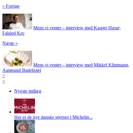
« Forrige
Mens vi venter – interview med Kasper Hasse,
Falsled Kro
Næste »
Mens vi venter – interview med Mikkel Klintmann,
Aarøsund Badehotel
>
<
Nyeste indlæg
Her er de nye danske stjerner i Michelin...