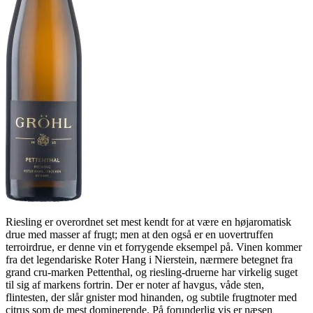
Riesling er overordnet set mest kendt for at være en højaromatisk
drue med masser af frugt; men at den også er en uovertruffen
terroirdrue, er denne vin et forrygende eksempel på. Vinen kommer
fra det legendariske Roter Hang i Nierstein, nærmere betegnet fra
grand cru-marken Pettenthal, og riesling-druerne har virkelig suget
til sig af markens fortrin. Der er noter af havgus, våde sten,
flintesten, der slår gnister mod hinanden, og subtile frugtnoter med
citrus som de mest dominerende. På forunderlig vis er næsen