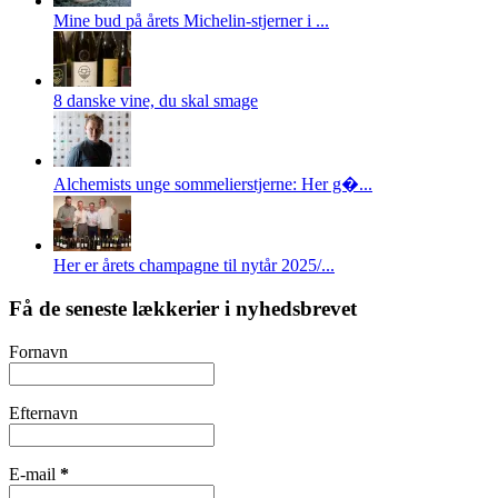
Mine bud på årets Michelin-stjerner i ...
8 danske vine, du skal smage
Alchemists unge sommelierstjerne: Her g�...
Her er årets champagne til nytår 2025/...
Få de seneste lækkerier i nyhedsbrevet
Fornavn
Efternavn
E-mail
*