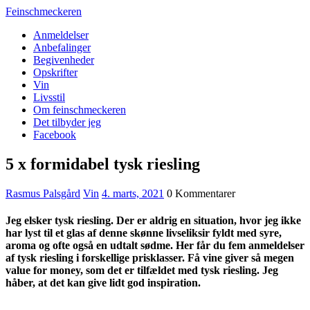
Feinschmeckeren
Anmeldelser
Anbefalinger
Begivenheder
Opskrifter
Vin
Livsstil
Om feinschmeckeren
Det tilbyder jeg
Facebook
5 x formidabel tysk riesling
Rasmus Palsgård
Vin
4. marts, 2021
0 Kommentarer
Jeg elsker tysk riesling. Der er aldrig en situation, hvor jeg ikke
har lyst til et glas af denne skønne livseliksir fyldt med syre,
aroma og ofte også en udtalt sødme. Her får du fem anmeldelser
af tysk riesling i forskellige prisklasser. Få vine giver så megen
value for money, som det er tilfældet med tysk riesling. Jeg
håber, at det kan give lidt god inspiration.