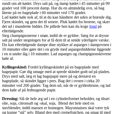
rundt om alt kødet. Drys salt på, og damp kødet i 45 minutter på 99
grader ved 100 procent damp. Har du en almindelig ovn, så bag
lårene på en bageplade i 60 minutter ved 170 grader.
Lad kødet køle nok af, til at du kan håndtere det uden at brænde dig.
Fjern skindet, og gem det til senere. Pluk kødet fra benene, og skær
det ud i mundrette bidder. De pillede ben kan du koge
fond
på
efterfølgende.
Steg champignonerne i smør, indtil de er gyldne. Sørg for at drysse
salt på under stegningen for at få dem til at smide yderligere væske.
Du kan efterfølgende dampe dine stykker af asparges i dampovnen i
10 minutter eller gøre det i en gryde med aspargesbidderne liggende
i en si under låg i 10 minutter. Lad asparges og champignonskiverne
køle af.
Kyllingeskind:
Fordel kyllingeskindet på en bageplade med
bagepapir. Gør dig umage med at sprede skindet godt ud på pladen.
Drys med salt, læg et lag bagepapir mere på og dernæst en
bageplade, så skindet ligger i pres. Bag det i ovnen i cirka 20
minutter ved 200 grader. Tag dem ud, når de er gyldenbrune, og lad
dem køle af på fedtsugende papir.
Dressing:
Slå de hele æg ud i en cylinderformet beholder, og tilsæt
olie, soja, citronsaft og -skal, soja, Blend det hele med en
stavblender, indtil massen er homogen. Mayonnaisen skal være tyk
og kunne “stå” selv. Bland den med cremefraichen, og smag til med