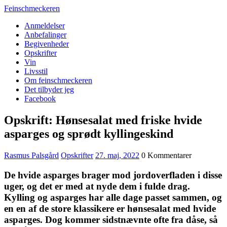
Feinschmeckeren
Anmeldelser
Anbefalinger
Begivenheder
Opskrifter
Vin
Livsstil
Om feinschmeckeren
Det tilbyder jeg
Facebook
Opskrift: Hønsesalat med friske hvide
asparges og sprødt kyllingeskind
Rasmus Palsgård
Opskrifter
27. maj, 2022
0 Kommentarer
De hvide asparges brager mod jordoverfladen i disse
uger, og det er med at nyde dem i fulde drag.
Kylling og asparges har alle dage passet sammen, og
en en af de store klassikere er hønsesalat med hvide
asparges. Dog kommer sidstnævnte ofte fra dåse, så