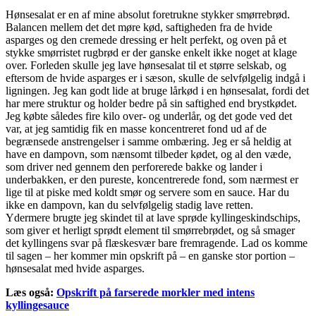
Hønsesalat er en af mine absolut foretrukne stykker smørrebrød.
Balancen mellem det det møre kød, saftigheden fra de hvide
asparges og den cremede dressing er helt perfekt, og oven på et
stykke smørristet rugbrød er der ganske enkelt ikke noget at klage
over. Forleden skulle jeg lave hønsesalat til et større selskab, og
eftersom de hvide asparges er i sæson, skulle de selvfølgelig indgå i
ligningen. Jeg kan godt lide at bruge lårkød i en hønsesalat, fordi det
har mere struktur og holder bedre på sin saftighed end brystkødet.
Jeg købte således fire kilo over- og underlår, og det gode ved det
var, at jeg samtidig fik en masse koncentreret fond ud af de
begrænsede anstrengelser i samme ombæring. Jeg er så heldig at
have en dampovn, som nænsomt tilbeder kødet, og al den væde,
som driver ned gennem den perforerede bakke og lander i
underbakken, er den pureste, koncentrerede fond, som nærmest er
lige til at piske med koldt smør og servere som en sauce. Har du
ikke en dampovn, kan du selvfølgelig stadig lave retten.
Ydermere brugte jeg skindet til at lave sprøde kyllingeskindschips,
som giver et herligt sprødt element til smørrebrødet, og så smager
det kyllingens svar på flæskesvær bare fremragende. Lad os komme
til sagen – her kommer min opskrift på – en ganske stor portion –
hønsesalat med hvide asparges.
Læs også:
Opskrift på farserede morkler med intens
kyllingesauce