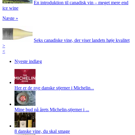
En introduktion til canadisk vin – meget mere end
ice wine
Næste »
Seks canadiske vine, der viser landets høje kvalitet
>
<
Nyeste indlæg
Her er de nye danske stjerner i Michelin...
Mine bud på årets Michelin-stjerner i ...
8 danske vine, du skal smage