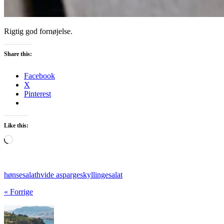
Rigtig god fornøjelse.
Share this:
Facebook
X
Pinterest
Like this:
Loading…
hønsesalat
hvide asparges
kyllingesalat
« Forrige