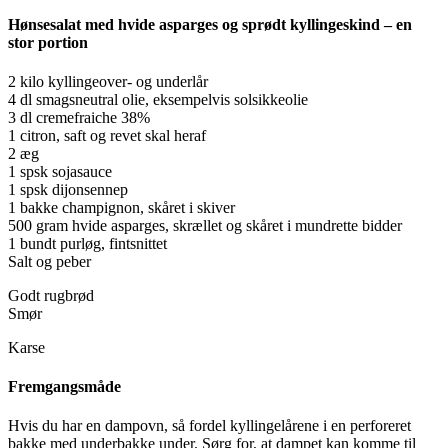
Hønsesalat med hvide asparges og sprødt kyllingeskind – en
stor portion
2 kilo kyllingeover- og underlår
4 dl smagsneutral olie, eksempelvis solsikkeolie
3 dl cremefraiche 38%
1 citron, saft og revet skal heraf
2 æg
1 spsk sojasauce
1 spsk dijonsennep
1 bakke champignon, skåret i skiver
500 gram hvide asparges, skrællet og skåret i mundrette bidder
1 bundt purløg, fintsnittet
Salt og peber
Godt rugbrød
Smør
Karse
Fremgangsmåde
Hvis du har en dampovn, så fordel kyllingelårene i en perforeret
bakke med underbakke under. Sørg for, at dampet kan komme til