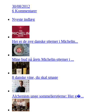
30/08/2012
6 Kommentarer
Nyeste indlæg
Her er de nye danske stjerner i Michelin...
Mine bud på årets Michelin-stjerner i ...
8 danske vine, du skal smage
Alchemists unge sommelierstjerne: Her g�...