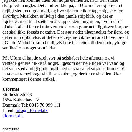
jeg ikke helt komme uden om nogle elementer, hvor den sidste
skarphed mangler. Det ændrer ikke på, at Uformel er og bliver et
dejligt sted med god mad, og hvor tjenerne ikke tager sig selv for
alvorligt. Musikken er livlig i den gamle stripklub, og det er
ligeledes med til at sætte en afslappet stemning uden, hvor der er
plads til alle. Der er i min verden tale om gourmet i light-version, og
det skal ikke forstås negativt. Det gør stedet tilgængeligt for flere, og
det er min opfattelse, at det er det, ejerne vil, frem for at blive nævnt
i Guide Michelin, som heldigvis ikke har retten til den endegyldige
sandhed om noget som helst.
PS. Uformel havde godt styr på selskabet hele aftenen, og vi
ventede generelt ikke få noget, ligesom der hele tiden var vand og
det som sædvanligt gode brød med ekstra saltet smør på bordet. Vi
havde selv medbragt vin til selskabet, og derfor er vinsiden ikke
kommenteret i denne artikel.
Uformel
Studiestræde 69
1554 København V
Danmark Tel: 0045 70 999 111
Email:
info@uformel.dk
uformel.dk
Share this: