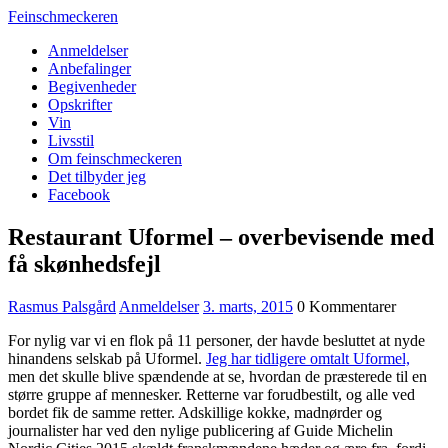
Feinschmeckeren
Anmeldelser
Anbefalinger
Begivenheder
Opskrifter
Vin
Livsstil
Om feinschmeckeren
Det tilbyder jeg
Facebook
Restaurant Uformel – overbevisende med
få skønhedsfejl
Rasmus Palsgård
Anmeldelser
3. marts, 2015
0 Kommentarer
For nylig var vi en flok på 11 personer, der havde besluttet at nyde
hinandens selskab på Uformel.
Jeg har tidligere omtalt Uformel,
men det skulle blive spændende at se, hvordan de præsterede til en
større gruppe af mennesker. Retterne var forudbestilt, og alle ved
bordet fik de samme retter. Adskillige kokke, madnørder og
journalister har ved den nylige publicering af Guide Michelin