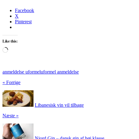
Facebook
X
Pinterest
Like this:
Loading…
anmeldelse uformel
uformel anmeldelse
« Forrige
Libanesisk vin vil tilbage
Næste »
Njord Gin – dansk gin af høj klasse