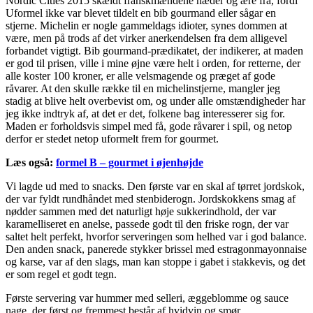
Nordic Cities 2015 skældt franskmændene hæder og ære fra, fordi
Uformel ikke var blevet tildelt en bib gourmand eller sågar en
stjerne. Michelin er nogle gammeldags idioter, synes dommen at
være, men på trods af det virker anerkendelsen fra dem alligevel
forbandet vigtigt. Bib gourmand-prædikatet, der indikerer, at maden
er god til prisen, ville i mine øjne være helt i orden, for retterne, der
alle koster 100 kroner, er alle velsmagende og præget af gode
råvarer. At den skulle række til en michelinstjerne, mangler jeg
stadig at blive helt overbevist om, og under alle omstændigheder har
jeg ikke indtryk af, at det er det, folkene bag interesserer sig for.
Maden er forholdsvis simpel med få, gode råvarer i spil, og netop
derfor er stedet netop uformelt frem for gourmet.
Læs også:
formel B – gourmet i øjenhøjde
Vi lagde ud med to snacks. Den første var en skal af tørret jordskok,
der var fyldt rundhåndet med stenbiderogn. Jordskokkens smag af
nødder sammen med det naturligt høje sukkerindhold, der var
karamelliseret en anelse, passede godt til den friske rogn, der var
saltet helt perfekt, hvorfor serveringen som helhed var i god balance.
Den anden snack, panerede stykker brissel med estragonmayonnaise
og karse, var af den slags, man kan stoppe i gabet i stakkevis, og det
er som regel et godt tegn.
Første servering var hummer med selleri, æggeblomme og sauce
nage, der først og fremmest består af hvidvin og smør.