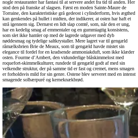
nogle restauranter har fantasi til at servere andet fra tid til anden. Her
stod den på franske af slagsen. Først en moden Sainte-Maure de
Torraine, den karakteristiske grå gedeost i cylinderform, hvis ægthed
kan genkendes på hullet i midten, der indikerer, at osten har haft et
strå igennem sig. Dernæst en lidt slap comté, som, når den er ung,
har en kedelig smag af emmentaler og en gummiagtig konsistens,
som slet ikke hamler op med de lagrede udgaver med dyb
nøddesmag og tydelige saltkrystaller. Mere lagret var til gengæld
råmælksbrien Brie de Meaux, som til gengæld havde mistet sin
elegance til fordel for en kradsende ammoniakduft, som ikke klæder
osten. Fourme d’Ambert, den vidunderlige blåskimmelost med
roquefort-skimmelkulturer, rundede til gengæld godt af med sin
velkendte struktur, der på samme tid er fast og cremet, mens smagen
er forholdsvis mild for sin genre. Ostene blev serveret med en intenst
smagende solbærpuré og kerneknækbrød.