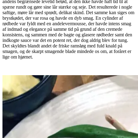
andens begrænsede levetid betød, at den ikke havde haft tid til at
spæne rundt og gøre sine lår stærke og seje. Det resulterede i nogle
saftige, møre lår med sprødt, delikat skind. Det samme kan siges om
brystkødet, der var rosa og havde en dyb smag. En cylinder af
rødbede var fyldt med en andelevermousse, der havde intens smag
af indmad og elegance på samme tid på grund af den cremede
konsistens, og sammen med de bagte og glasere rødbeder samt den
indkogte sauce var det en potent ret, der dog aldrig blev for tung.
Det skyldtes blandt andet de friske ramsløg med fuld knald på
smagen, og de skarpt smagende blade mindede os om, at foråret er
lige om hjørnet.