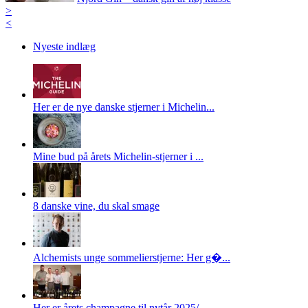
>
<
Nyeste indlæg
Her er de nye danske stjerner i Michelin...
Mine bud på årets Michelin-stjerner i ...
8 danske vine, du skal smage
Alchemists unge sommelierstjerne: Her g�...
Her er årets champagne til nytår 2025/...