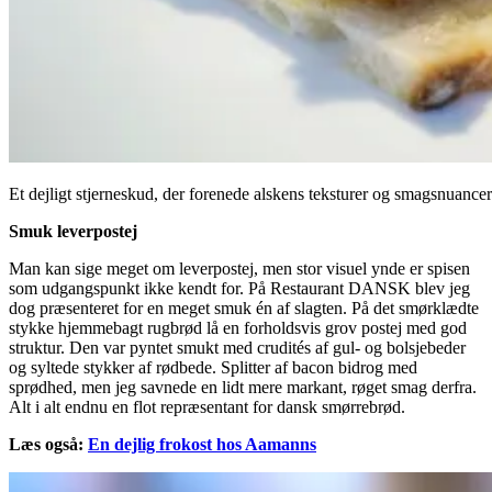
Et dejligt stjerneskud, der forenede alskens teksturer og smagsnuancer;
Smuk leverpostej
Man kan sige meget om leverpostej, men stor visuel ynde er spisen
som udgangspunkt ikke kendt for. På Restaurant DANSK blev jeg
dog præsenteret for en meget smuk én af slagten. På det smørklædte
stykke hjemmebagt rugbrød lå en forholdsvis grov postej med god
struktur. Den var pyntet smukt med crudités af gul- og bolsjebeder
og syltede stykker af rødbede. Splitter af bacon bidrog med
sprødhed, men jeg savnede en lidt mere markant, røget smag derfra.
Alt i alt endnu en flot repræsentant for dansk smørrebrød.
Læs også:
En dejlig frokost hos Aamanns