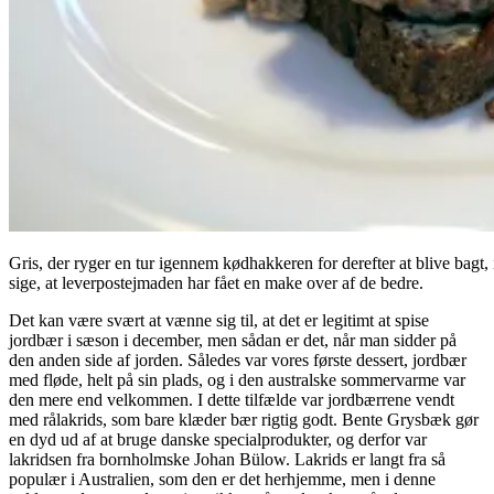
Gris, der ryger en tur igennem kødhakkeren for derefter at blive bagt, i
sige, at leverpostejmaden har fået en make over af de bedre.
Det kan være svært at vænne sig til, at det er legitimt at spise
jordbær i sæson i december, men sådan er det, når man sidder på
den anden side af jorden. Således var vores første dessert, jordbær
med fløde, helt på sin plads, og i den australske sommervarme var
den mere end velkommen. I dette tilfælde var jordbærrene vendt
med rålakrids, som bare klæder bær rigtig godt. Bente Grysbæk gør
en dyd ud af at bruge danske specialprodukter, og derfor var
lakridsen fra bornholmske Johan Bülow. Lakrids er langt fra så
populær i Australien, som den er det herhjemme, men i denne