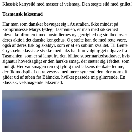
Klassisk karrysild med masser af velsmag. Den stegte sild med grillet 
Tasmansk laksemad
Har man som dansker bevæget sig i Australien, ikke mindst på
kronprinsesse Marys fødeø, Tasmanien, er man med sikkerhed
blevet konfronteret med australiernes nysgerrighed og stolthed over
deres aktie i det danske kongehus. Og stolte kan de med rette være,
også af deres fisk og skaldyr, som er af en sublim kvalitet. Til Bente
Grysbæks klassiske stykke med laks har hun valgt røget udgave fra
Tasmanien, som er så langt fra den billige supermarkedsudgave, hvis
signatur hovedsagligt er den harske smag, der sætter sig i fedtet, som
muligt. Her var smagen ren og fyldig med laksens delikate fedme,
der fik modspil af en rævesovs med mere syre end den, der normalt
glider ud af tuben fra Bähncke, hvilket passede mig glimrende. En
klassisk, velsmagende laksemad.