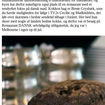
multikulturelle sammensætning et drømmested for madnørder, og
byen har derfor naturligvis også plads til en restaurant med et
rendyrket fokus på dansk mad. Kokken bag er Bente Grysbæk, som
du havde muligheden for følge i TV2s Cecilie og Madklubben, der
løb over skærmen i bedste sendetid tilbage i foråret. Her bed hun
skeer med nogle af landets bedste kokke, og derfor var et besøg på
Restaurant DANSK selvfølgelig obligatorisk, da jeg var i
Melbourne i ugen op til jul.