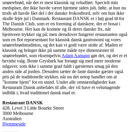
smørrebrød, når det er mest klassisk og veludført. Specielt min
medspiser, der ikke havde været hjemme siden juli, følte, at hun nu
trods alt havde fået del i det danske frokostbord, selv om hun ikke
skulle fejre jul i Danmark. Restaurant DANSK er i høj grad til for
The Danish Club, som er en forening af danskere, der er bosat i
Melbourne. Her kan de komme og få deres danske fix, når
hjemveen trykker sig på; men derudover fungerer restauranten også
som en flot repræsentant for klassisk dansk gastronomi og vores
smørrebrødstradition, og det kan vi godt være stolte af. Maden er
klassisk og bringer ikke på samme måde nye dimensioner til
smørrebrødet, som eksempelvis
Adam Aamann
gør det, og det er et
bevidst valg. Bente Grysbæk har forsøgt sig med mere moderne
udgaver, som ikke i samme grad faldt i gæsternes smag på den
anden side af jorden. Desuden sætter de faste danske gæster også
pris på de traditionelle stykker, når nu det netop handler om at
”komme hjem” for en stund. Under alle omstændigheder kan
Restaurant Dansk anbefales til alle, der vil have et velsmagende
indblik i, hvad traditionel dansk mad er.
Restaurant DANSK
428, Level 3 Little Bourke Street
3000 Melbourne
Australien
Hjemmeside