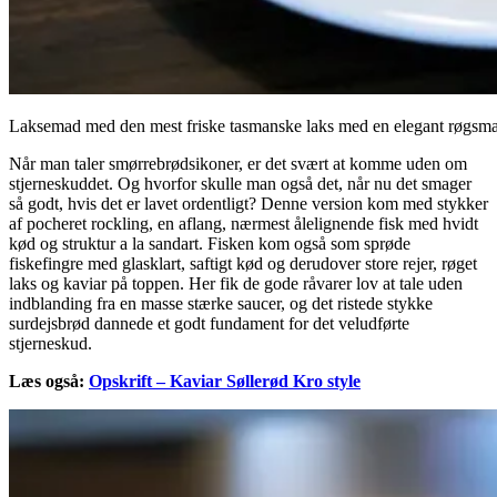
Laksemad med den mest friske tasmanske laks med en elegant røgsm
Når man taler smørrebrødsikoner, er det svært at komme uden om
stjerneskuddet. Og hvorfor skulle man også det, når nu det smager
så godt, hvis det er lavet ordentligt? Denne version kom med stykker
af pocheret rockling, en aflang, nærmest ålelignende fisk med hvidt
kød og struktur a la sandart. Fisken kom også som sprøde
fiskefingre med glasklart, saftigt kød og derudover store rejer, røget
laks og kaviar på toppen. Her fik de gode råvarer lov at tale uden
indblanding fra en masse stærke saucer, og det ristede stykke
surdejsbrød dannede et godt fundament for det veludførte
stjerneskud.
Læs også:
Opskrift – Kaviar Søllerød Kro style