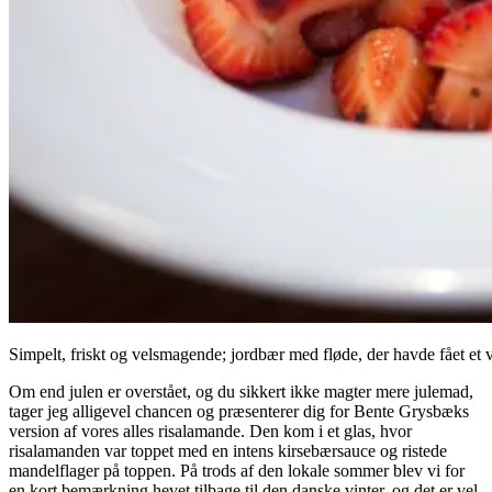
Simpelt, friskt og velsmagende; jordbær med fløde, der havde fået et v
Om end julen er overstået, og du sikkert ikke magter mere julemad,
tager jeg alligevel chancen og præsenterer dig for Bente Grysbæks
version af vores alles risalamande. Den kom i et glas, hvor
risalamanden var toppet med en intens kirsebærsauce og ristede
mandelflager på toppen. På trods af den lokale sommer blev vi for
en kort bemærkning hevet tilbage til den danske vinter, og det er vel