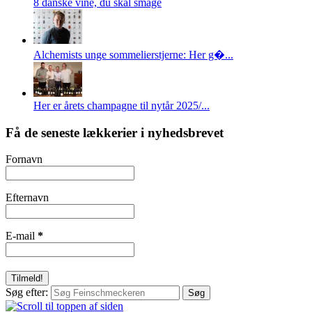
8 danske vine, du skal smage
Alchemists unge sommelierstjerne: Her g�...
Her er årets champagne til nytår 2025/...
Få de seneste lækkerier i nyhedsbrevet
Fornavn
Efternavn
E-mail
*
Søg efter: