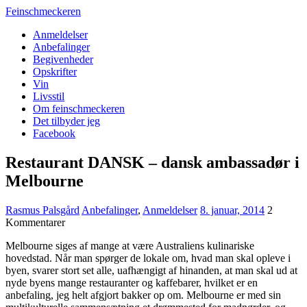
Feinschmeckeren
Anmeldelser
Anbefalinger
Begivenheder
Opskrifter
Vin
Livsstil
Om feinschmeckeren
Det tilbyder jeg
Facebook
Restaurant DANSK – dansk ambassadør i
Melbourne
Rasmus Palsgård
Anbefalinger
,
Anmeldelser
8. januar, 2014
2
Kommentarer
Melbourne siges af mange at være Australiens kulinariske
hovedstad. Når man spørger de lokale om, hvad man skal opleve i
byen, svarer stort set alle, uafhængigt af hinanden, at man skal ud at
nyde byens mange restauranter og kaffebarer, hvilket er en
anbefaling, jeg helt afgjort bakker op om. Melbourne er med sin