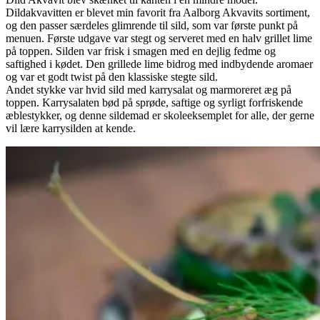
Dildakvavitten er blevet min favorit fra Aalborg Akvavits sortiment,
og den passer særdeles glimrende til sild, som var første punkt på
menuen. Første udgave var stegt og serveret med en halv grillet lime
på toppen. Silden var frisk i smagen med en dejlig fedme og
saftighed i kødet. Den grillede lime bidrog med indbydende aromaer
og var et godt twist på den klassiske stegte sild.
Andet stykke var hvid sild med karrysalat og marmoreret æg på
toppen. Karrysalaten bød på sprøde, saftige og syrligt forfriskende
æblestykker, og denne sildemad er skoleeksemplet for alle, der gerne
vil lære karrysilden at kende.