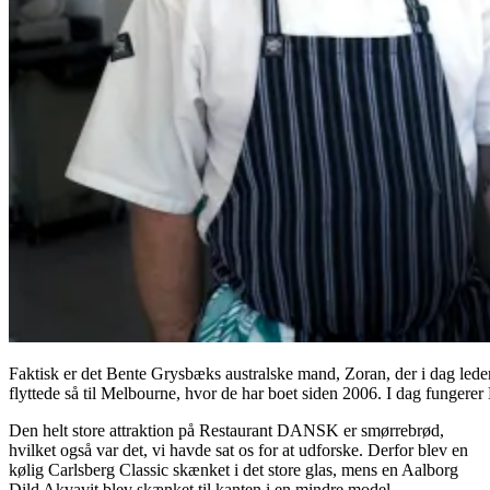
Faktisk er det Bente Grysbæks australske mand, Zoran, der i dag led
flyttede så til Melbourne, hvor de har boet siden 2006. I dag funger
Den helt store attraktion på Restaurant DANSK er smørrebrød,
hvilket også var det, vi havde sat os for at udforske. Derfor blev en
kølig Carlsberg Classic skænket i det store glas, mens en Aalborg
Dild Akvavit blev skænket til kanten i en mindre model.