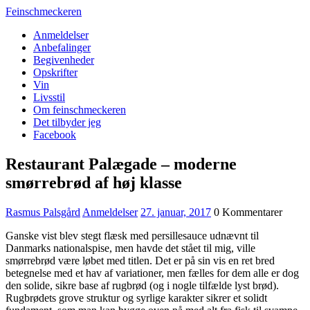
Feinschmeckeren
Anmeldelser
Anbefalinger
Begivenheder
Opskrifter
Vin
Livsstil
Om feinschmeckeren
Det tilbyder jeg
Facebook
Restaurant Palægade – moderne
smørrebrød af høj klasse
Rasmus Palsgård
Anmeldelser
27. januar, 2017
0 Kommentarer
Ganske vist blev stegt flæsk med persillesauce udnævnt til
Danmarks nationalspise, men havde det stået til mig, ville
smørrebrød være løbet med titlen. Det er på sin vis en ret bred
betegnelse med et hav af variationer, men fælles for dem alle er dog
den solide, sikre base af rugbrød (og i nogle tilfælde lyst brød).
Rugbrødets grove struktur og syrlige karakter sikrer et solidt