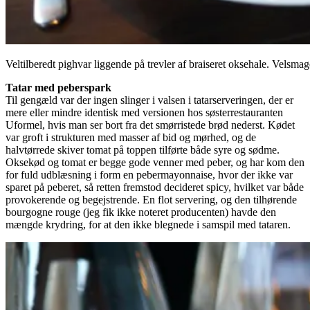
Veltilberedt pighvar liggende på trevler af braiseret oksehale. Velsmag
Tatar med peberspark
Til gengæld var der ingen slinger i valsen i tatarserveringen, der er
mere eller mindre identisk med versionen hos søsterrestauranten
Uformel, hvis man ser bort fra det smørristede brød nederst. Kødet
var groft i strukturen med masser af bid og mørhed, og de
halvtørrede skiver tomat på toppen tilførte både syre og sødme.
Oksekød og tomat er begge gode venner med peber, og har kom den
for fuld udblæsning i form en pebermayonnaise, hvor der ikke var
sparet på peberet, så retten fremstod decideret spicy, hvilket var både
provokerende og begejstrende. En flot servering, og den tilhørende
bourgogne rouge (jeg fik ikke noteret producenten) havde den
mængde krydring, for at den ikke blegnede i samspil med tataren.