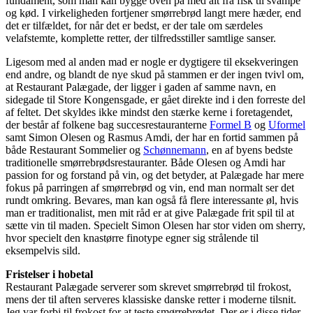
fundament, som man kan bygge oven på med alt fra fisk til svampe
og kød. I virkeligheden fortjener smørrebrød langt mere hæder, end
det er tilfældet, for når det er bedst, er der tale om særdeles
velafstemte, komplette retter, der tilfredsstiller samtlige sanser.
Ligesom med al anden mad er nogle er dygtigere til eksekveringen
end andre, og blandt de nye skud på stammen er der ingen tvivl om,
at Restaurant Palægade, der ligger i gaden af samme navn, en
sidegade til Store Kongensgade, er gået direkte ind i den forreste del
af feltet. Det skyldes ikke mindst den stærke kerne i foretagendet,
der består af folkene bag succesrestauranterne
Formel B
og
Uformel
samt Simon Olesen og Rasmus Amdi, der har en fortid sammen på
både Restaurant Sommelier og
Schønnemann
, en af byens bedste
traditionelle smørrebrødsrestauranter. Både Olesen og Amdi har
passion for og forstand på vin, og det betyder, at Palægade har mere
fokus på parringen af smørrebrød og vin, end man normalt ser det
rundt omkring. Bevares, man kan også få flere interessante øl, hvis
man er traditionalist, men mit råd er at give Palægade frit spil til at
sætte vin til maden. Specielt Simon Olesen har stor viden om sherry,
hvor specielt den knastørre finotype egner sig strålende til
eksempelvis sild.
Fristelser i hobetal
Restaurant Palægade serverer som skrevet smørrebrød til frokost,
mens der til aften serveres klassiske danske retter i moderne tilsnit.
Jeg var forbi til frokost for at teste smørrebrødet. Der er i disse tider