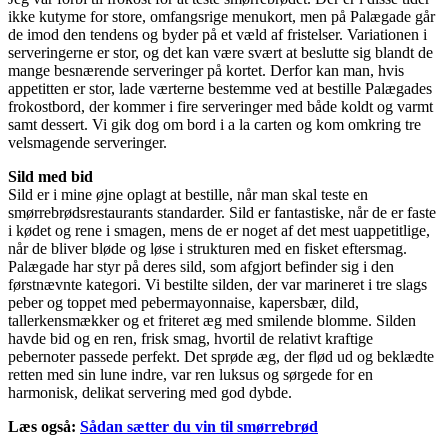
ikke kutyme for store, omfangsrige menukort, men på Palægade går
de imod den tendens og byder på et væld af fristelser. Variationen i
serveringerne er stor, og det kan være svært at beslutte sig blandt de
mange besnærende serveringer på kortet. Derfor kan man, hvis
appetitten er stor, lade værterne bestemme ved at bestille Palægades
frokostbord, der kommer i fire serveringer med både koldt og varmt
samt dessert. Vi gik dog om bord i a la carten og kom omkring tre
velsmagende serveringer.
Sild med bid
Sild er i mine øjne oplagt at bestille, når man skal teste en
smørrebrødsrestaurants standarder. Sild er fantastiske, når de er faste
i kødet og rene i smagen, mens de er noget af det mest uappetitlige,
når de bliver bløde og løse i strukturen med en fisket eftersmag.
Palægade har styr på deres sild, som afgjort befinder sig i den
førstnævnte kategori. Vi bestilte silden, der var marineret i tre slags
peber og toppet med pebermayonnaise, kapersbær, dild,
tallerkensmækker og et friteret æg med smilende blomme. Silden
havde bid og en ren, frisk smag, hvortil de relativt kraftige
pebernoter passede perfekt. Det sprøde æg, der flød ud og beklædte
retten med sin lune indre, var ren luksus og sørgede for en
harmonisk, delikat servering med god dybde.
Læs også:
Sådan sætter du vin til smørrebrød