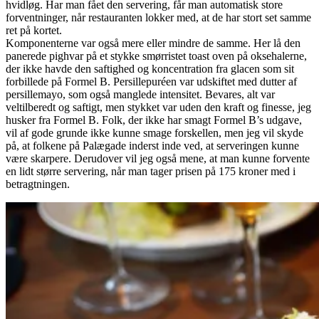
hvidløg. Har man fået den servering, får man automatisk store
forventninger, når restauranten lokker med, at de har stort set samme
ret på kortet.
Komponenterne var også mere eller mindre de samme. Her lå den
panerede pighvar på et stykke smørristet toast oven på oksehalerne,
der ikke havde den saftighed og koncentration fra glacen som sit
forbillede på Formel B. Persillepuréen var udskiftet med dutter af
persillemayo, som også manglede intensitet. Bevares, alt var
veltilberedt og saftigt, men stykket var uden den kraft og finesse, jeg
husker fra Formel B. Folk, der ikke har smagt Formel B’s udgave,
vil af gode grunde ikke kunne smage forskellen, men jeg vil skyde
på, at folkene på Palægade inderst inde ved, at serveringen kunne
være skarpere. Derudover vil jeg også mene, at man kunne forvente
en lidt større servering, når man tager prisen på 175 kroner med i
betragtningen.