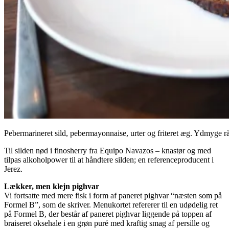
Pebermarineret sild, pebermayonnaise, urter og friteret æg. Ydmyge rå
Til silden nød i finosherry fra Equipo Navazos – knastør og med
tilpas alkoholpower til at håndtere silden; en referenceproducent i
Jerez.
Lækker, men klejn pighvar
Vi fortsatte med mere fisk i form af paneret pighvar “næsten som på
Formel B”, som de skriver. Menukortet refererer til en udødelig ret
på Formel B, der består af paneret pighvar liggende på toppen af
braiseret oksehale i en grøn puré med kraftig smag af persille og