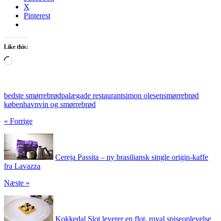
X
Pinterest
Like this:
Loading…
bedste smørrebrød
palægade restaurant
simon olesen
smørrebrød
københavn
vin og smørrebrød
« Forrige
Cereja Passita – ny brasiliansk single origin-kaffe
fra Lavazza
Næste »
Kokkedal Slot leverer en flot, royal spiseoplevelse