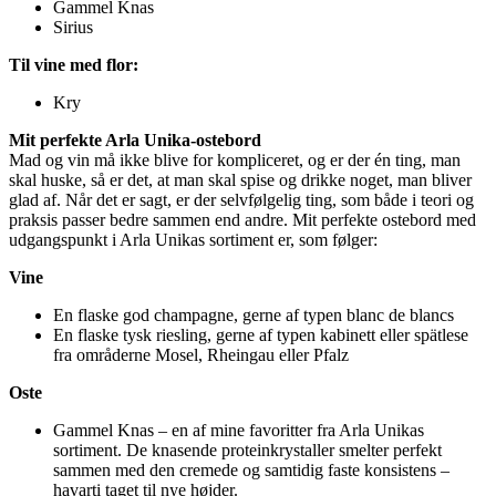
Gammel Knas
Sirius
Til vine med flor:
Kry
Mit perfekte Arla Unika-ostebord
Mad og vin må ikke blive for kompliceret, og er der én ting, man
skal huske, så er det, at man skal spise og drikke noget, man bliver
glad af. Når det er sagt, er der selvfølgelig ting, som både i teori og
praksis passer bedre sammen end andre. Mit perfekte ostebord med
udgangspunkt i Arla Unikas sortiment er, som følger:
Vine
En flaske god champagne, gerne af typen blanc de blancs
En flaske tysk riesling, gerne af typen kabinett eller spätlese
fra områderne Mosel, Rheingau eller Pfalz
Oste
Gammel Knas – en af mine favoritter fra Arla Unikas
sortiment. De knasende proteinkrystaller smelter perfekt
sammen med den cremede og samtidig faste konsistens –
havarti taget til nye højder.