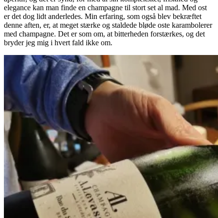
elegance kan man finde en champagne til stort set al mad. Med ost
er det dog lidt anderledes. Min erfaring, som også blev bekræftet
denne aften, er, at meget stærke og staldede bløde oste karambolerer
med champagne. Det er som om, at bitterheden forstærkes, og det
bryder jeg mig i hvert fald ikke om.