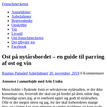
Feinschmeckeren
Anmeldelser
Anbefalinger
Begivenheder
Opskrifter
Vin
Livsstil
Om feinschmeckeren
Det tilbyder jeg
Facebook
Ost på nytårsbordet – en guide til parring
af ost og vin
Rasmus Palsgård
Anbefalinger
20. november, 2019
0 Kommentarer
Annonce i samarbejde med Arla Unika
Mens bobler i flydende form er selvskrevne nytårsaften, er der ikke
konsensus om, hvorvidt der skal ost på bordet på årets sidste dag.
Personligt synes jeg, at et ostebord egner sig godt til nytårsaften.
Ofte er der megen stress og jag, for der skal forberederes mange
ting, og i farten kan man glemme at sænke skuldrene og bare nyde