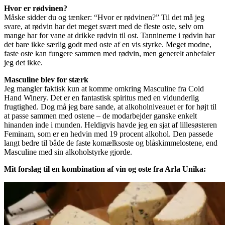
Hvor er rødvinen?
Måske sidder du og tænker: “Hvor er rødvinen?” Til det må jeg
svare, at rødvin har det meget svært med de fleste oste, selv om
mange har for vane at drikke rødvin til ost. Tanninerne i rødvin har
det bare ikke særlig godt med oste af en vis styrke. Meget modne,
faste oste kan fungere sammen med rødvin, men generelt anbefaler
jeg det ikke.
Masculine blev for stærk
Jeg mangler faktisk kun at komme omkring Masculine fra Cold
Hand Winery. Det er en fantastisk spiritus med en vidunderlig
frugtighed. Dog må jeg bare sande, at alkoholniveauet er for højt til
at passe sammen med ostene – de modarbejder ganske enkelt
hinanden inde i munden. Heldigvis havde jeg en sjat af lillesøsteren
Feminam, som er en hedvin med 19 procent alkohol. Den passede
langt bedre til både de faste komælksoste og blåskimmelostene, end
Masculine med sin alkoholstyrke gjorde.
Mit forslag til en kombination af vin og oste fra Arla Unika: