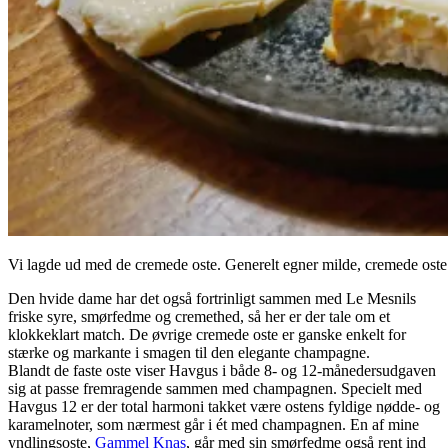
Vi lagde ud med de cremede oste. Generelt egner milde, cremede oste 
Den hvide dame har det også fortrinligt sammen med Le Mesnils
friske syre, smørfedme og cremethed, så her er der tale om et
klokkeklart match. De øvrige cremede oste er ganske enkelt for
stærke og markante i smagen til den elegante champagne.
Blandt de faste oste viser Havgus i både 8- og 12-månedersudgaven
sig at passe fremragende sammen med champagnen. Specielt med
Havgus 12 er der total harmoni takket være ostens fyldige nødde- og
karamelnoter, som nærmest går i ét med champagnen. En af mine
yndlingsoste,
Gammel Knas
, går med sin smørfedme også rent ind