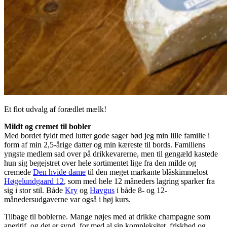
Et flot udvalg af forædlet mælk!
Mildt og cremet til bobler
Med bordet fyldt med lutter gode sager bød jeg min lille familie i
form af min 2,5-årige datter og min kæreste til bords. Familiens
yngste medlem sad over på drikkevarerne, men til gengæld kastede
hun sig begejstret over hele sortimentet lige fra den milde og
cremede
Den hvide dame
til den meget markante blåskimmelost
Høgelundgaard 12
, som med hele 12 måneders lagring sparker fra
sig i stor stil. Både
Kry
og
Havgus
i både 8- og 12-
månedersudgaverne var også i høj kurs.
Tilbage til boblerne. Mange nøjes med at drikke champagne som
aperitif, og det er synd, for med al sin kompleksitet, friskhed og