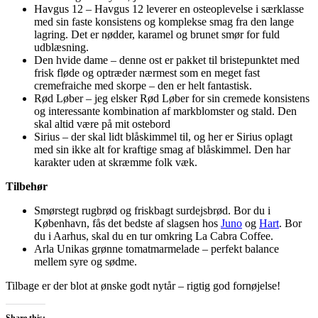
Havgus 12 – Havgus 12 leverer en osteoplevelse i særklasse
med sin faste konsistens og komplekse smag fra den lange
lagring. Det er nødder, karamel og brunet smør for fuld
udblæsning.
Den hvide dame – denne ost er pakket til bristepunktet med
frisk fløde og optræder nærmest som en meget fast
cremefraiche med skorpe – den er helt fantastisk.
Rød Løber – jeg elsker Rød Løber for sin cremede konsistens
og interessante kombination af markblomster og stald. Den
skal altid være på mit ostebord
Sirius – der skal lidt blåskimmel til, og her er Sirius oplagt
med sin ikke alt for kraftige smag af blåskimmel. Den har
karakter uden at skræmme folk væk.
Tilbehør
Smørstegt rugbrød og friskbagt surdejsbrød. Bor du i
København, fås det bedste af slagsen hos
Juno
og
Hart
. Bor
du i Aarhus, skal du en tur omkring La Cabra Coffee.
Arla Unikas grønne tomatmarmelade – perfekt balance
mellem syre og sødme.
Tilbage er der blot at ønske godt nytår – rigtig god fornøjelse!
Share this: