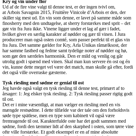
Kry og vin under flor
Ud af de fire vine valgt til denne test, er der ingen tvivl om,
at Arbois Savagnin 2015, Fruitière Vinicole d’Arbois er den, der
skiller sig mest ud. En vin som denne, er lavet på samme måde som
finosherry med den undtagelse, at sherry forstærkes med sprit – det
gør vin fra Jura ikke. Vinene ligger under et lag af gær i fadet,
hvilket giver en særlig karakter af nødder og gær til vinen. I Jura
producerer man også osten comté, som passer perfekt til et glas vin
fra Jura. Det samme gælder for Kry, Arla Unikas råmælksost, der
har samme fasthed og fedme samt tydelige noter af nødder og hø,
som gør den særdeles harmonisk. Den er mild og venlig og går
utrolig godt i spænd med vinen. Skal man kun servere én ost og én
vin, kunne dette meget vel være det match, man skulle gå efter, fordi
det også ville overraske gæsterne.
Tysk riesling med sødme er genial til ost
Jeg havde også valgt en tysk riesling til denne test, primært af to
årsager: 1: Jeg elsker tysk riesling. 2: Tysk riesling passer rigtig godt
til ost.
Det er i mine væsentligt, at man vælger en riesling med en vis
mængde restsødme. I dette tilfælde var der tale om den forholdsvis
søde type spätlese, men en type som kabinett vil også være
fremragende til ost. Karakterfulde oste har det godt sammen med
sødme, fordi den tæmmer lidt af den skarphed i osten, som tørre vine
ofte ville forstærke. Et godt eksempel er en af mine absolutte