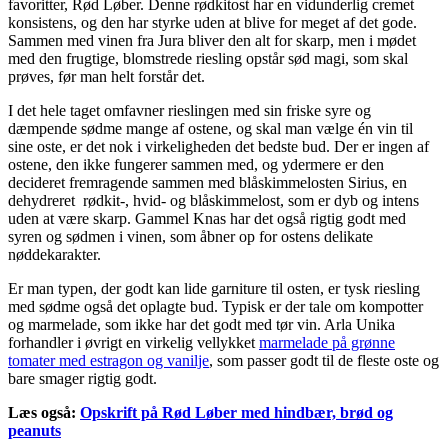
favoritter, Rød Løber. Denne rødkitost har en vidunderlig cremet
konsistens, og den har styrke uden at blive for meget af det gode.
Sammen med vinen fra Jura bliver den alt for skarp, men i mødet
med den frugtige, blomstrede riesling opstår sød magi, som skal
prøves, før man helt forstår det.
I det hele taget omfavner rieslingen med sin friske syre og
dæmpende sødme mange af ostene, og skal man vælge én vin til
sine oste, er det nok i virkeligheden det bedste bud. Der er ingen af
ostene, den ikke fungerer sammen med, og ydermere er den
decideret fremragende sammen med blåskimmelosten Sirius, en
dehydreret rødkit-, hvid- og blåskimmelost, som er dyb og intens
uden at være skarp. Gammel Knas har det også rigtig godt med
syren og sødmen i vinen, som åbner op for ostens delikate
nøddekarakter.
Er man typen, der godt kan lide garniture til osten, er tysk riesling
med sødme også det oplagte bud. Typisk er der tale om kompotter
og marmelade, som ikke har det godt med tør vin. Arla Unika
forhandler i øvrigt en virkelig vellykket
marmelade på grønne
tomater med estragon og vanilje
, som passer godt til de fleste oste og
bare smager rigtig godt.
Læs også:
Opskrift på Rød Løber med hindbær, brød og
peanuts