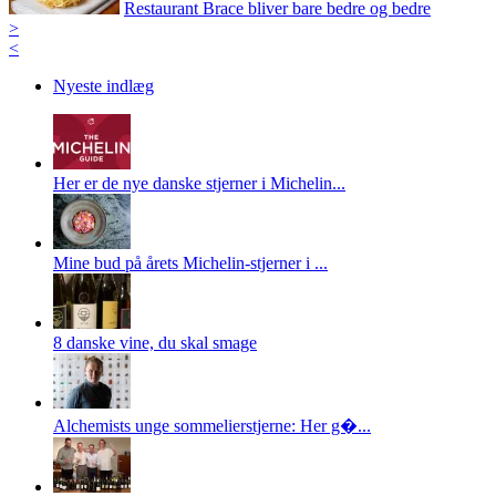
Restaurant Brace bliver bare bedre og bedre
>
<
Nyeste indlæg
Her er de nye danske stjerner i Michelin...
Mine bud på årets Michelin-stjerner i ...
8 danske vine, du skal smage
Alchemists unge sommelierstjerne: Her g�...