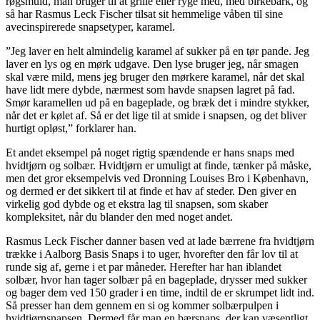
røgsmuld, man bruger til at grille eller ryge med, med birkebark, og
så har Rasmus Leck Fischer tilsat sit hemmelige våben til sine
avecinspirerede snapsetyper, karamel.
”Jeg laver en helt almindelig karamel af sukker på en tør pande. Jeg
laver en lys og en mørk udgave. Den lyse bruger jeg, når smagen
skal være mild, mens jeg bruger den mørkere karamel, når det skal
have lidt mere dybde, nærmest som havde snapsen lagret på fad.
Smør karamellen ud på en bageplade, og bræk det i mindre stykker,
når det er kølet af. Så er det lige til at smide i snapsen, og det bliver
hurtigt opløst,” forklarer han.
Et andet eksempel på noget rigtig spændende er hans snaps med
hvidtjørn og solbær. Hvidtjørn er umuligt at finde, tænker på måske,
men det gror eksempelvis ved Dronning Louises Bro i København,
og dermed er det sikkert til at finde et hav af steder. Den giver en
virkelig god dybde og et ekstra lag til snapsen, som skaber
kompleksitet, når du blander den med noget andet.
Rasmus Leck Fischer danner basen ved at lade bærrene fra hvidtjørn
trække i Aalborg Basis Snaps i to uger, hvorefter den får lov til at
runde sig af, gerne i et par måneder. Herefter har han iblandet
solbær, hvor han tager solbær på en bageplade, drysser med sukker
og bager dem ved 150 grader i en time, indtil de er skrumpet lidt ind.
Så presser han dem gennem en si og kommer solbærpulpen i
hvidtjørnsnapsen. Dermed får man en bærsnaps, der kan væsentligt