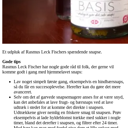
Et udpluk af Rasmus Leck Fischers spændende snapse.
Gode tips
Rasmus Leck Fischer har nogle gode råd til folk, der gerne vil
komme godt i gang med hjemmelavet snaps:
Lav noget simpelt første gang, eksempelvis en hindbærsnaps,
så du får en succesoplevelse. Herefter kan du gøre det mere
avanceret.
Selv om det af garvede snapsemagere anses for at være snyd,
kan det anbefales at lave frugt- og bærsnaps ved at lave
udtræk i stedet for at komme det direkte i snapsen.
Udtrækkene giver nemlig en friskere smag til snapsen. Prøv
eksempelvis at lade hyldeblomst trække med sukker i nogle
timer, bland det derefter i snapsen, og filtrer efter 24 timer.
Med bær kan man med fordel give dem et lille opkog med