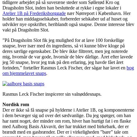
tidligere arbejdet på så suveræne steder som Søllerød Kro og
Dragsholm Slot, inden han besluttede at rykke i egne lokaler i
Atelier 1B på Frederiksborggade
nær Nørreport i København. Her
holder han middagsselskaber, forbereder selskaber ud af huset og
udvikler nye opskrifter, heriblandt også snapse. Denne interesse blev
vakt på Dragsholm Slot.
”På Dragsholm Slot fik jeg mulighed for at lave 100 forskellige
snapse, hver især med én ingrediens, så vi kunne blive kloge på
deres særlige egenskaber. De blev ikke filtreret, men jeg noterede
mig, hvornår de var gode, hvornår de blev dårlige. Året efter lavede
jeg 50 snapse, hvor jeg trak på den erfaring, jeg havde fået året
forinden,” fortæller Rasmus Leck Fischer, der sågar har lavet en
bog
om hjemmelavet snaps
.
Rasmus Leck Fischer inspicerer sin valnøddesnaps.
Nordisk rom
Der er ikke så få snapse på hylderne i Atelier 1B, og komponenterne
i dem bevæger sig ud over det sædvanlige. Da jeg spørger, om han
har ramt noget, der minder om rom, hiver han hurtigt fat i en flaske
med Aalborg Basis Akvavit, der har trukket med birkebark, der er
brændt med en gasbrænder. Der er i virkeligheden ”bare” tale om