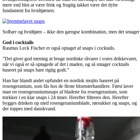
mere end blot at være frisk og frugtig takket være det dybe
fundament fra hvidtjørnen.
Solbær og hvidtjørn – ikke den gængse kombination, men det smager 
God i cocktails
Rasmus Leck Fischer er også optaget af snaps i cocktails.
”Det giver god mening at bruge nordiske råvarer i vores drikkevarer,
når vi også er så optagede af det i maden, og så smager cocktails
baseret på snaps bare rigtig godt.”
Han har blandt andet opfundet en nordisk mojito baseret på
rosengeranium, som fås hos de fleste blomsterhandlere. Først laver
man en rosengeraniumsnaps af bladene fra rosengeranium, som
trækker i en klar snaps i 24 timer. Herefter filtreres den. Herefter
bygges drinken op med rosengeraniumblade, rørsukker og snaps, og
der toppes med danskvand.