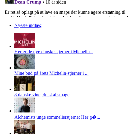
Nyeste indlæg
Her er de nye danske stjerner i Michelin...
Mine bud på årets Michelin-stjerner i ...
8 danske vine, du skal smage
Alchemists unge sommelierstjerne: Her g�...