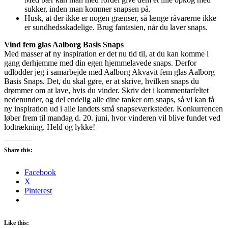
sukker, inden man kommer snapsen på.
Husk, at der ikke er nogen grænser, så længe råvarerne ikke
er sundhedsskadelige. Brug fantasien, når du laver snaps.
Vind fem glas Aalborg Basis Snaps
Med masser af ny inspiration er det nu tid til, at du kan komme i
gang derhjemme med din egen hjemmelavede snaps. Derfor
udlodder jeg i samarbejde med Aalborg Akvavit fem glas Aalborg
Basis Snaps. Det, du skal gøre, er at skrive, hvilken snaps du
drømmer om at lave, hvis du vinder. Skriv det i kommentarfeltet
nedenunder, og del endelig alle dine tanker om snaps, så vi kan få
ny inspiration ud i alle landets små snapseværksteder. Konkurrencen
løber frem til mandag d. 20. juni, hvor vinderen vil blive fundet ved
lodtrækning. Held og lykke!
Share this:
Facebook
X
Pinterest
Like this: