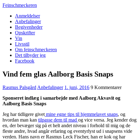
Feinschmeckeren
Anmeldelser
Anbefalinger
Begivenheder
Opskrifter
Vin
Livsstil
Om feinschmeckeren
Det tilbyder jeg
Facebook
Vind fem glas Aalborg Basis Snaps
Rasmus Palsgård
Anbefalinger
1. juni, 2016
9 Kommentarer
Sponseret indlæg i samarbejde med Aalborg Akvavit og
Aalborg Basis Snaps
Jeg har tidligere givet
mine egne tips til hjemmelavet snaps
, og
hvordan man kan
tilpasse dem til mad
og vice versa. Jeg kender dog
en, der bevæger sig på et helt andet niveau i forhold til mig og de
fleste andre, hvad angår erfaring og eventyrlyst ud i snapsens vide
verden. Hans navn er Rasmus Leck Fischer, han er kok og har