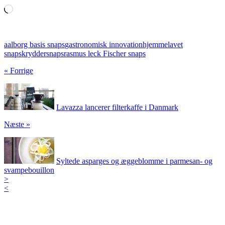
Loading…
aalborg basis snaps
gastronomisk innovation
hjemmelavet
snaps
kryddersnaps
rasmus leck Fischer snaps
« Forrige
Lavazza lancerer filterkaffe i Danmark
Næste »
Syltede asparges og æggeblomme i parmesan- og
svampebouillon
>
<