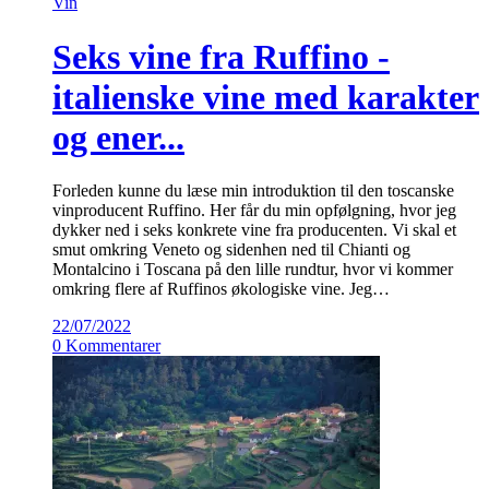
Vin
Seks vine fra Ruffino -
italienske vine med karakter
og ener...
Forleden kunne du læse min introduktion til den toscanske
vinproducent Ruffino. Her får du min opfølgning, hvor jeg
dykker ned i seks konkrete vine fra producenten. Vi skal et
smut omkring Veneto og sidenhen ned til Chianti og
Montalcino i Toscana på den lille rundtur, hvor vi kommer
omkring flere af Ruffinos økologiske vine. Jeg…
22/07/2022
0 Kommentarer