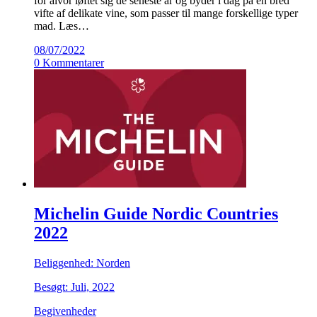
for alvor løftet sig de seneste år og byder i dag på en bred
vifte af delikate vine, som passer til mange forskellige typer
mad. Læs…
08/07/2022
0 Kommentarer
Michelin Guide Nordic Countries
2022
Beliggenhed: Norden
Besøgt: Juli, 2022
Begivenheder