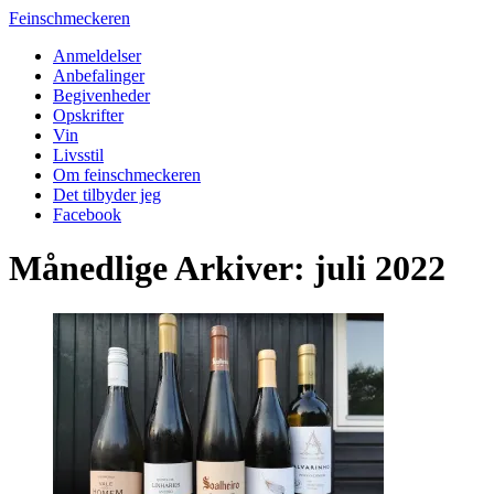
Feinschmeckeren
Anmeldelser
Anbefalinger
Begivenheder
Opskrifter
Vin
Livsstil
Om feinschmeckeren
Det tilbyder jeg
Facebook
Månedlige Arkiver: juli 2022