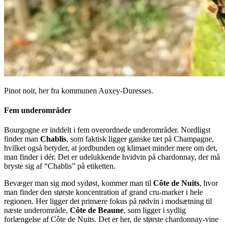
Pinot noir, her fra kommunen Auxey-Duresses.
Fem underområder
Bourgogne er inddelt i fem overordnede underområder. Nordligst
finder man
Chablis
, som faktisk ligger ganske tæt på Champagne,
hvilket også betyder, at jordbunden og klimaet minder mere om det,
man finder i dér. Det er udelukkende hvidvin på chardonnay, der må
bryste sig af “Chablis” på etiketten.
Bevæger man sig mod sydøst, kommer man til
Côte de Nuits
, hvor
man finder den største koncentration af grand cru-marker i hele
regionen. Her ligger det primære fokus på rødvin i modsætning til
næste underområde,
Côte de Beaune
, som ligger i sydlig
forlængelse af Côte de Nuits. Det er her, de største chardonnay-vine