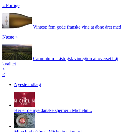
« Forrige
Vintest: fem gode franske vine at åbne året med
Næste »
Carnuntum – østrigsk vinregion af overset høj
kvalitet
>
<
Nyeste indlæg
Her er de nye danske stjerner i Michelin...
Mine bud på årets Michelin-stjerner i ...