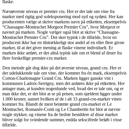
flaske.
Næstøverste niveau er premier cru. Her er der tale om vine fra
marker med rigtig god soleksponering mod syd og sydøst. Her kan
producenten vælge at skrive markens navn på etiketten, eksempelvis
“Chassagne-Montrachet Morgeot Premier Cru”, hvor
Morgeot
er
navnet på marken. Nogle vælger også blot at skrive “Chassagne-
Montrachet Premier Cru”. Det sker typisk i de tilfælde, hvor en
producent ikke har en tilstrækkeligt stor andel af en eller flere givne
marker, til at det giver mening at flaske vinene individuelt. Er
marken ikke anført, er der altså typisk tale om et blend af druer fra
flere forskellige premier-cru marker.
Den metode går dog ikke på det øverste niveau, grand cru. Her er
der udelukkende tale om vine, der kommer fra én mark, eksempelvis
Corton-Charlemagne Grand Cru. Marken ligger ganske vist i
kommunen Ladoix-Serrigny, men det anføres ikke på etiketten. Her
antager man, at kunden nogenlunde ved, hvad der er tale om, og er
man ikke det, er det blot at se på prisen, som sjældent ligger under
1.000 kroner, uanset hvilken af de i alt 33 grand-cru-marker vinen
kommer fra. Blandt de mest berømte grand cru-marker er Le
Montrachet, Romanée-Conti og Le Chambertin for blot at nævne
nogle stykker, og vinene fra de bedste besiddere af disse marker
bliver solgt for svimlende summer, endda sekscifrede beløb i visse
tilfælde.