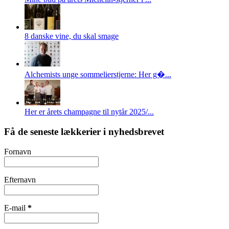
8 danske vine, du skal smage
Alchemists unge sommelierstjerne: Her g�...
Her er årets champagne til nytår 2025/...
Få de seneste lækkerier i nyhedsbrevet
Fornavn
Efternavn
E-mail
*