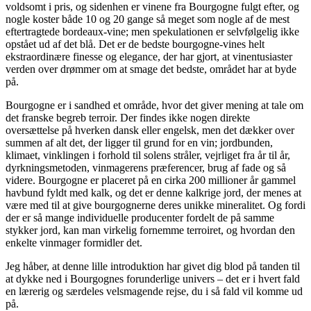
voldsomt i pris, og sidenhen er vinene fra Bourgogne fulgt efter, og
nogle koster både 10 og 20 gange så meget som nogle af de mest
eftertragtede bordeaux-vine; men spekulationen er selvfølgelig ikke
opstået ud af det blå. Det er de bedste bourgogne-vines helt
ekstraordinære finesse og elegance, der har gjort, at vinentusiaster
verden over drømmer om at smage det bedste, området har at byde
på.
Bourgogne er i sandhed et område, hvor det giver mening at tale om
det franske begreb terroir. Der findes ikke nogen direkte
oversættelse på hverken dansk eller engelsk, men det dækker over
summen af alt det, der ligger til grund for en vin; jordbunden,
klimaet, vinklingen i forhold til solens stråler, vejrliget fra år til år,
dyrkningsmetoden, vinmagerens præferencer, brug af fade og så
videre. Bourgogne er placeret på en cirka 200 millioner år gammel
havbund fyldt med kalk, og det er denne kalkrige jord, der menes at
være med til at give bourgognerne deres unikke mineralitet. Og fordi
der er så mange individuelle producenter fordelt de på samme
stykker jord, kan man virkelig fornemme terroiret, og hvordan den
enkelte vinmager formidler det.
Jeg håber, at denne lille introduktion har givet dig blod på tanden til
at dykke ned i Bourgognes forunderlige univers – det er i hvert fald
en lærerig og særdeles velsmagende rejse, du i så fald vil komme ud
på.