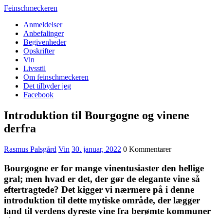
Feinschmeckeren
Anmeldelser
Anbefalinger
Begivenheder
Opskrifter
Vin
Livsstil
Om feinschmeckeren
Det tilbyder jeg
Facebook
Introduktion til Bourgogne og vinene
derfra
Rasmus Palsgård
Vin
30. januar, 2022
0 Kommentarer
Bourgogne er for mange vinentusiaster den hellige
gral; men hvad er det, der gør de elegante vine så
eftertragtede? Det kigger vi nærmere på i denne
introduktion til dette mytiske område, der lægger
land til verdens dyreste vine fra berømte kommuner