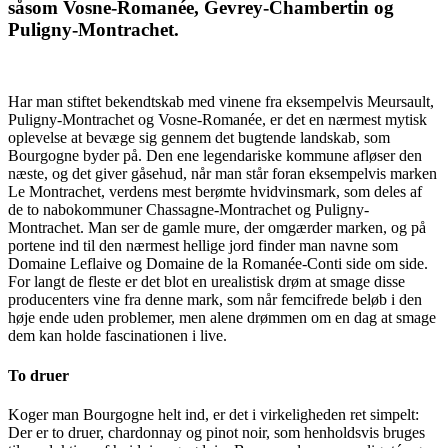
såsom Vosne-Romanée, Gevrey-Chambertin og
Puligny-Montrachet.
Har man stiftet bekendtskab med vinene fra eksempelvis Meursault,
Puligny-Montrachet og Vosne-Romanée, er det en nærmest mytisk
oplevelse at bevæge sig gennem det bugtende landskab, som
Bourgogne byder på. Den ene legendariske kommune afløser den
næste, og det giver gåsehud, når man står foran eksempelvis marken
Le Montrachet, verdens mest berømte hvidvinsmark, som deles af
de to nabokommuner Chassagne-Montrachet og Puligny-
Montrachet. Man ser de gamle mure, der omgærder marken, og på
portene ind til den nærmest hellige jord finder man navne som
Domaine Leflaive og Domaine de la Romanée-Conti side om side.
For langt de fleste er det blot en urealistisk drøm at smage disse
producenters vine fra denne mark, som når femcifrede beløb i den
høje ende uden problemer, men alene drømmen om en dag at smage
dem kan holde fascinationen i live.
To druer
Koger man Bourgogne helt ind, er det i virkeligheden ret simpelt:
Der er to druer, chardonnay og pinot noir, som henholdsvis bruges