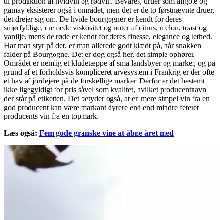
til produktion af hvidvin og rødvin. Bevares, druer som aligoté og
gamay eksisterer også i området, men det er de to førstnævnte druer,
det drejer sig om. De hvide bourgogner er kendt for deres
smørfyldige, cremede viskositet og noter af citrus, melon, toast og
vanilje, mens de røde er kendt for deres finesse, elegance og lethed.
Har man styr på det, er man allerede godt klædt på, når snakken
falder på Bourgogne. Det er dog også her, det simple ophører.
Området er nemlig et kludetæppe af små landsbyer og marker, og på
grund af et forholdsvis kompliceret arvesystem i Frankrig er der ofte
et hav af jordejere på de forskellige marker. Derfor er det bestemt
ikke ligegyldigt for pris såvel som kvalitet, hvilket producentnavn
der står på etiketten. Det betyder også, at en mere simpel vin fra en
god producent kan være markant dyrere end end mindre feteret
producents vin fra en topmark.
Læs også:
Fem gode granske vine at åbne året med