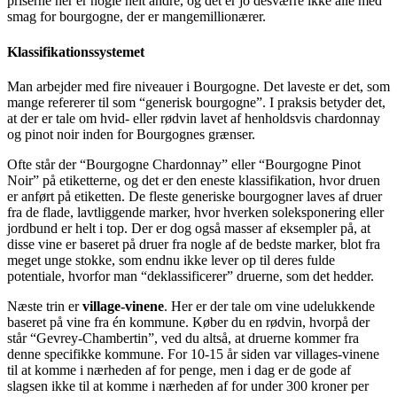
priserne her er nogle helt andre, og det er jo desværre ikke alle med
smag for bourgogne, der er mangemillionærer.
Klassifikationssystemet
Man arbejder med fire niveauer i Bourgogne. Det laveste er det, som
mange refererer til som “generisk bourgogne”. I praksis betyder det,
at der er tale om hvid- eller rødvin lavet af henholdsvis chardonnay
og pinot noir inden for Bourgognes grænser.
Ofte står der “Bourgogne Chardonnay” eller “Bourgogne Pinot
Noir” på etiketterne, og det er den eneste klassifikation, hvor druen
er anført på etiketten. De fleste generiske bourgogner laves af druer
fra de flade, lavtliggende marker, hvor hverken soleksponering eller
jordbund er helt i top. Der er dog også masser af eksempler på, at
disse vine er baseret på druer fra nogle af de bedste marker, blot fra
meget unge stokke, som endnu ikke lever op til deres fulde
potentiale, hvorfor man “deklassificerer” druerne, som det hedder.
Næste trin er
village-vinene
. Her er der tale om vine udelukkende
baseret på vine fra én kommune. Køber du en rødvin, hvorpå der
står “Gevrey-Chambertin”, ved du altså, at druerne kommer fra
denne specifikke kommune. For 10-15 år siden var villages-vinene
til at komme i nærheden af for penge, men i dag er de gode af
slagsen ikke til at komme i nærheden af for under 300 kroner per