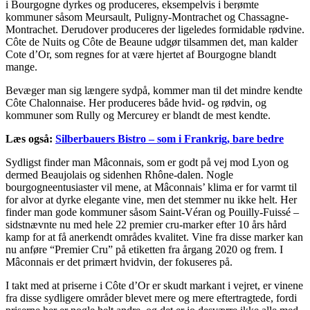
i Bourgogne dyrkes og produceres, eksempelvis i berømte
kommuner såsom Meursault, Puligny-Montrachet og Chassagne-
Montrachet. Derudover produceres der ligeledes formidable rødvine.
Côte de Nuits og Côte de Beaune udgør tilsammen det, man kalder
Cote d’Or, som regnes for at være hjertet af Bourgogne blandt
mange.
Bevæger man sig længere sydpå, kommer man til det mindre kendte
Côte Chalonnaise. Her produceres både hvid- og rødvin, og
kommuner som Rully og Mercurey er blandt de mest kendte.
Læs også:
Silberbauers Bistro – som i Frankrig, bare bedre
Sydligst finder man Mâconnais, som er godt på vej mod Lyon og
dermed Beaujolais og sidenhen Rhône-dalen. Nogle
bourgogneentusiaster vil mene, at Mâconnais’ klima er for varmt til
for alvor at dyrke elegante vine, men det stemmer nu ikke helt. Her
finder man gode kommuner såsom Saint-Véran og Pouilly-Fuissé –
sidstnævnte nu med hele 22 premier cru-marker efter 10 års hård
kamp for at få anerkendt områdes kvalitet. Vine fra disse marker kan
nu anføre “Premier Cru” på etiketten fra årgang 2020 og frem. I
Mâconnais er det primært hvidvin, der fokuseres på.
I takt med at priserne i Côte d’Or er skudt markant i vejret, er vinene
fra disse sydligere områder blevet mere og mere eftertragtede, fordi