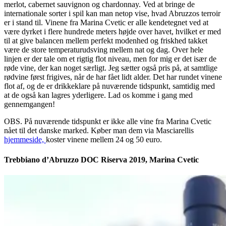
merlot, cabernet sauvignon og chardonnay. Ved at bringe de
internationale sorter i spil kan man netop vise, hvad Abruzzos terroir
er i stand til. Vinene fra Marina Cvetic er alle kendetegnet ved at
være dyrket i flere hundrede meters højde over havet, hvilket er med
til at give balancen mellem perfekt modenhed og friskhed takket
være de store temperaturudsving mellem nat og dag. Over hele
linjen er der tale om et rigtig flot niveau, men for mig er det især de
røde vine, der kan noget særligt. Jeg sætter også pris på, at samtlige
rødvine først frigives, når de har fået lidt alder. Det har rundet vinene
flot af, og de er drikkeklare på nuværende tidspunkt, samtidig med
at de også kan lagres yderligere. Lad os komme i gang med
gennemgangen!
OBS. På nuværende tidspunkt er ikke alle vine fra Marina Cvetic
nået til det danske marked. Køber man dem via Masciarellis
hjemmeside,
koster vinene mellem 24 og 50 euro.
Trebbiano d’Abruzzo DOC Riserva 2019, Marina Cvetic