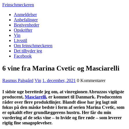
Feinschmeckeren
Anmeldelser
Anbefalinger
Begivenheder
Opskrifter
Vin
Livsstil
Om feinschmeckeren
Det tilbyder jeg
Facebook
6 vine fra Marina Cvetic og Masciarelli
Rasmus Palsgård
Vin
1. december, 2021
0 Kommentarer
I sidste uge berettede jeg om, at vinregionen Abruzzos vigtigste
producent,
Masciarelli
, er kommet til Danmark. Producenten
råder over flere produktlinjer. Blandt disse har jeg lagt mit
fokus på den måske bedste i form af serien Marina Cvetic, som
er opkaldt efter grundlæggerens hustru. Her får du min
vurdering af de seks vine – to hvide og fire røde – som leverer
rigtig fine smagoplevelser.