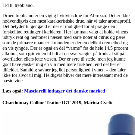
Tid til trebbiano.
Druen trebbiano er en vigtig hvidvinsdrue for Abruzzo. Det er ikke
nødvendigvis den mest karakteristiske drue, når vi taler aromaprofil.
Det betyder til gengæld er der er mulighed for at præge den i
forskellige retninger i kælderen. Her har man valgt at holde vinens
udtryk rent og nedtonet i næsen med sarte noter af citrus og pære
som de primære nuancer. I munden er der en delikat cremethed og
en vis tyngde. Der er også en del “varme” fra de hele 14,5 procent
alkohol, som gør vinen til lidt af en sværvægter på trods af sit på
overfladen ellers lette væsen. Der er syre til stede, men jeg kunne
godt have ønsket mig en vin med mere friskhed, end det her er
tilfældet. Samtidig savner jeg lidt personlighed i vinen – den taler
ikke for alvor til mig. Heldigvis bliver det mere interessant med de
næste vine.
Læs også:
Masciarelli indtager det danske marked
Chardonnay Colline Teatine IGT 2019, Marina Cvetic