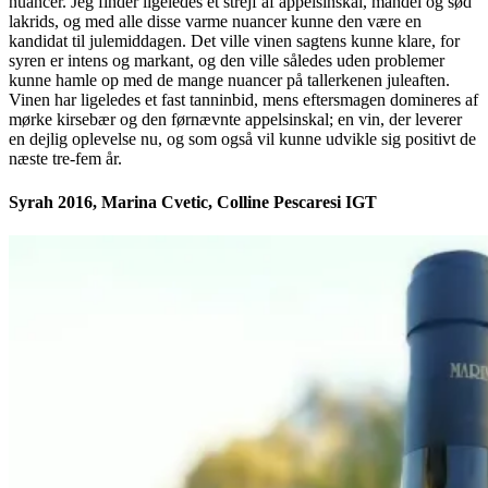
nuancer. Jeg finder ligeledes et strejf af appelsinskal, mandel og sød
lakrids, og med alle disse varme nuancer kunne den være en
kandidat til julemiddagen. Det ville vinen sagtens kunne klare, for
syren er intens og markant, og den ville således uden problemer
kunne hamle op med de mange nuancer på tallerkenen juleaften.
Vinen har ligeledes et fast tanninbid, mens eftersmagen domineres af
mørke kirsebær og den førnævnte appelsinskal; en vin, der leverer
en dejlig oplevelse nu, og som også vil kunne udvikle sig positivt de
næste tre-fem år.
Syrah 2016, Marina Cvetic, Colline Pescaresi IGT