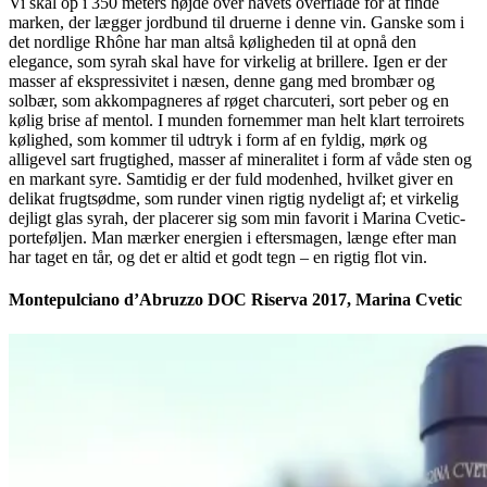
Vi skal op i 350 meters højde over havets overflade for at finde
marken, der lægger jordbund til druerne i denne vin. Ganske som i
det nordlige Rhône har man altså køligheden til at opnå den
elegance, som syrah skal have for virkelig at brillere. Igen er der
masser af ekspressivitet i næsen, denne gang med brombær og
solbær, som akkompagneres af røget charcuteri, sort peber og en
kølig brise af mentol. I munden fornemmer man helt klart terroirets
kølighed, som kommer til udtryk i form af en fyldig, mørk og
alligevel sart frugtighed, masser af mineralitet i form af våde sten og
en markant syre. Samtidig er der fuld modenhed, hvilket giver en
delikat frugtsødme, som runder vinen rigtig nydeligt af; et virkelig
dejligt glas syrah, der placerer sig som min favorit i Marina Cvetic-
porteføljen. Man mærker energien i eftersmagen, længe efter man
har taget en tår, og det er altid et godt tegn – en rigtig flot vin.
Montepulciano d’Abruzzo DOC Riserva 2017, Marina Cvetic