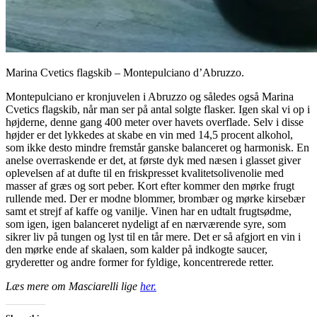
Marina Cvetics flagskib – Montepulciano d’Abruzzo.
Montepulciano er kronjuvelen i Abruzzo og således også Marina
Cvetics flagskib, når man ser på antal solgte flasker. Igen skal vi op i
højderne, denne gang 400 meter over havets overflade. Selv i disse
højder er det lykkedes at skabe en vin med 14,5 procent alkohol,
som ikke desto mindre fremstår ganske balanceret og harmonisk. En
anelse overraskende er det, at første dyk med næsen i glasset giver
oplevelsen af at dufte til en friskpresset kvalitetsolivenolie med
masser af græs og sort peber. Kort efter kommer den mørke frugt
rullende med. Der er modne blommer, brombær og mørke kirsebær
samt et strejf af kaffe og vanilje. Vinen har en udtalt frugtsødme,
som igen, igen balanceret nydeligt af en nærværende syre, som
sikrer liv på tungen og lyst til en tår mere. Det er så afgjort en vin i
den mørke ende af skalaen, som kalder på indkogte saucer,
gryderetter og andre former for fyldige, koncentrerede retter.
Læs mere om Masciarelli lige
her.