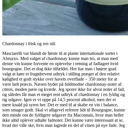
Chardonnay i frisk og ren stil.
Masciarelli var blandt de første til at plante internationale sorter i
Abruzzo. Med valget af chardonnay kunne man tro, at man med
denne vin kunne forvente en oplevelse i retning af fadlagret hvid
bourgogne. Det er dog ikke tilfældet. Her har man i højere grad
valgt at køre et frugtdrevent udtryk i stilling præget af den relativt
kølighed et godt stykke over havets overflade – 350 meter for at
være helt præcis. Næsen byder på fuldmodne chardonnay-noter af
citron, moden pære og kvæde. Jeg sporer ikke for alvor noter af fad,
og således får man et meget rent udtryk af chardonnay i en fyldig og
rig udgave. Igen er vi oppe på 14,5 procent alkohol, men der er
mere knald på syren her. Det er med til at skabe en vin i balance,
som smager godt. Skal vi alligevel referere lidt til Bourgogne, kunne
den minde om de fyldigere udgaver fra Maconnais, hvor man heller
ikke altid oplever udtalte fadnoter. Det kunne være interessant at se,
hvad der ville ske, hvis man lagrede en del af vinen på nye fade. Jeg