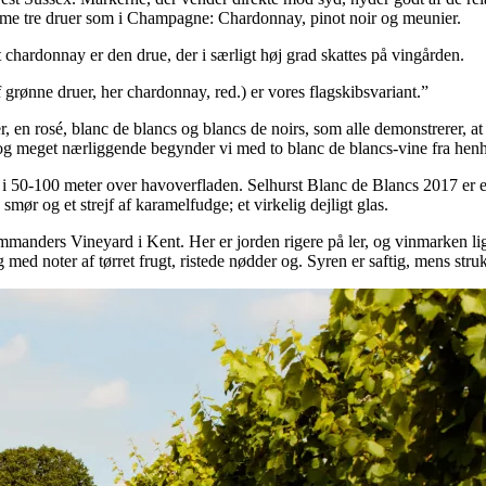
mme tre druer som i Champagne: Chardonnay, pinot noir og meunier.
hardonnay er den drue, der i særligt høj grad skattes på vingården.
 grønne druer, her chardonnay, red.) er vores flagskibsvariant.”
uer, en rosé, blanc de blancs og blancs de noirs, som alle demonstrerer
, og meget nærliggende begynder vi med to blanc de blancs-vine fra he
i 50-100 meter over havoverfladen. Selhurst Blanc de Blancs 2017 er en
 smør og et strejf af karamelfudge; et virkelig dejligt glas.
nders Vineyard i Kent. Her er jorden rigere på ler, og vinmarken ligg
med noter af tørret frugt, ristede nødder og. Syren er saftig, mens stru