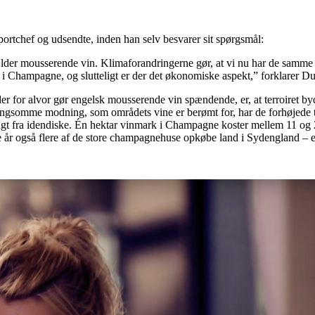
rtchef og udsendte, inden han selv besvarer sit spørgsmål:
lder mousserende vin. Klimaforandringerne gør, at vi nu har de samme
 i Champagne, og slutteligt er der det økonomiske aspekt,” forklarer 
et, der for alvor gør engelsk mousserende vin spændende, er, at terroir
ngsomme modning, som områdets vine er berømt for, har de forhøjede t
gt fra idendiske. Én hektar vinmark i Champagne koster mellem 11 og 22
 år også flere af de store champagnehuse opkøbe land i Sydengland – en