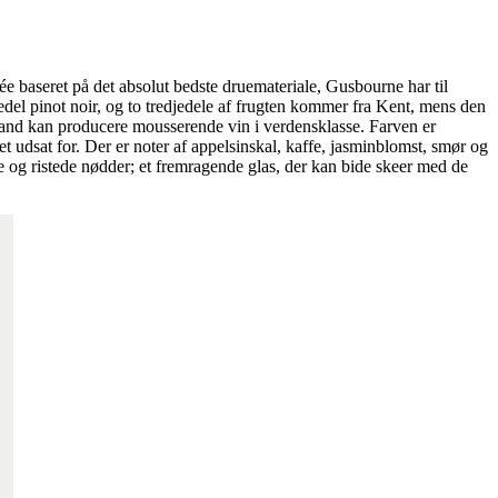
e baseret på det absolut bedste druemateriale, Gusbourne har til
del pinot noir, og to tredjedele af frugten kommer fra Kent, mens den
ngland kan producere mousserende vin i verdensklasse. Farven er
 udsat for. Der er noter af appelsinskal, kaffe, jasminblomst, smør og
 og ristede nødder; et fremragende glas, der kan bide skeer med de