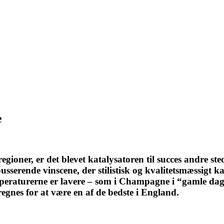
e
gioner, er det blevet katalysatoren til succes andre ste
usserende vinscene, der stilistisk og kvalitetsmæssig
eraturerne er lavere – som i Champagne i “gamle dage
gnes for at være en af de bedste i England.