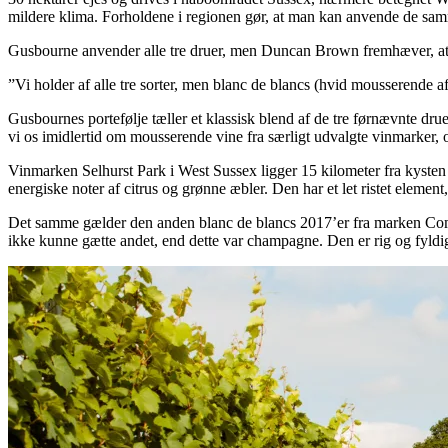
mildere klima. Forholdene i regionen gør, at man kan anvende de sa
Gusbourne anvender alle tre druer, men Duncan Brown fremhæver, at c
”Vi holder af alle tre sorter, men blanc de blancs (hvid mousserende af
Gusbournes portefølje tæller et klassisk blend af de tre førnævnte dr
vi os imidlertid om mousserende vine fra særligt udvalgte vinmarker
Vinmarken Selhurst Park i West Sussex ligger 15 kilometer fra kysten 
energiske noter af citrus og grønne æbler. Den har et let ristet element,
Det samme gælder den anden blanc de blancs 2017’er fra marken Comma
ikke kunne gætte andet, end dette var champagne. Den er rig og fyldig 