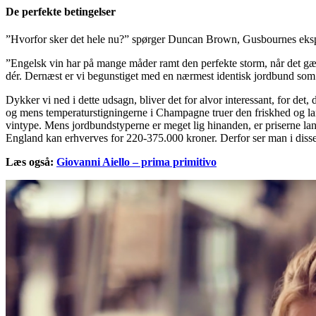
De perfekte betingelser
”Hvorfor sker det hele nu?” spørger Duncan Brown, Gusbournes ekspo
”Engelsk vin har på mange måder ramt den perfekte storm, når det gæ
dér. Dernæst er vi begunstiget med en nærmest identisk jordbund som
Dykker vi ned i dette udsagn, bliver det for alvor interessant, for d
og mens temperaturstigningerne i Champagne truer den friskhed og la
vintype. Mens jordbundstyperne er meget lig hinanden, er priserne lan
England kan erhverves for 220-375.000 kroner. Derfor ser man i disse
Læs også:
Giovanni Aiello – prima primitivo