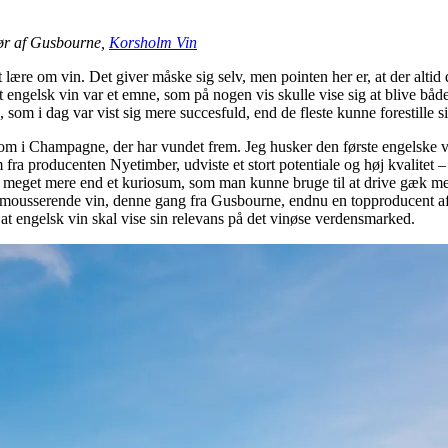
tør af Gusbourne,
Korsholm Vin
at lære om vin. Det giver måske sig selv, men pointen her er, at der al
engelsk vin var et emne, som på nogen vis skulle vise sig at blive både
som i dag var vist sig mere succesfuld, end de fleste kunne forestille si
m i Champagne, der har vundet frem. Jeg husker den første engelske vin
 fra producenten Nyetimber, udviste et stort potentiale og høj kvalit
ive meget mere end et kuriosum, som man kunne bruge til at drive gæk 
sk mousserende vin, denne gang fra Gusbourne, endnu en topproducent a
il, at engelsk vin skal vise sin relevans på det vinøse verdensmarked.