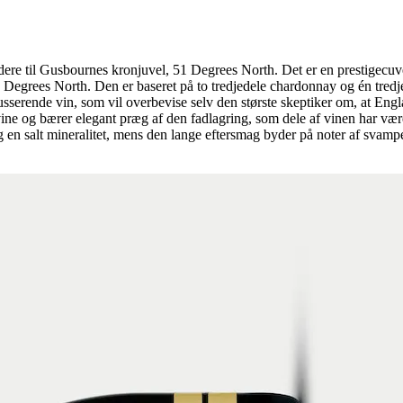
ere til Gusbournes kronjuvel, 51 Degrees North. Det er en prestigecuvé
Degrees North. Den er baseret på to tredjedele chardonnay og én tredje
mousserende vin, som vil overbevise selv den største skeptiker om, at E
e og bærer elegant præg af den fadlagring, som dele af vinen har været
n salt mineralitet, mens den lange eftersmag byder på noter af svampe