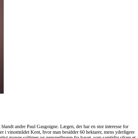
 blandt andre Paul Gasgoigne. Lægen, der har en stor interesse for
ger i vinområdet Kent, hvor man besidder 60 hektarer, mens yderligere
ivt mange soltimer og genspejlingen fra havet, som samtidig sikrer et