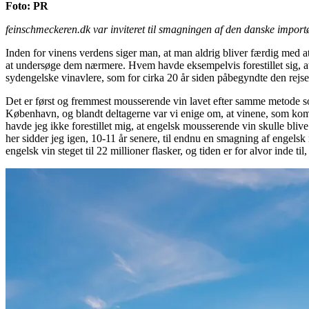
Foto: PR
feinschmeckeren.dk var inviteret til smagningen af den danske impor
Inden for vinens verdens siger man, at man aldrig bliver færdig med 
at undersøge dem nærmere. Hvem havde eksempelvis forestillet sig, at 
sydengelske vinavlere, som for cirka 20 år siden påbegyndte den rejse, 
Det er først og fremmest mousserende vin lavet efter samme metode so
København, og blandt deltagerne var vi enige om, at vinene, som kom
havde jeg ikke forestillet mig, at engelsk mousserende vin skulle bl
her sidder jeg igen, 10-11 år senere, til endnu en smagning af engel
engelsk vin steget til 22 millioner flasker, og tiden er for alvor inde t