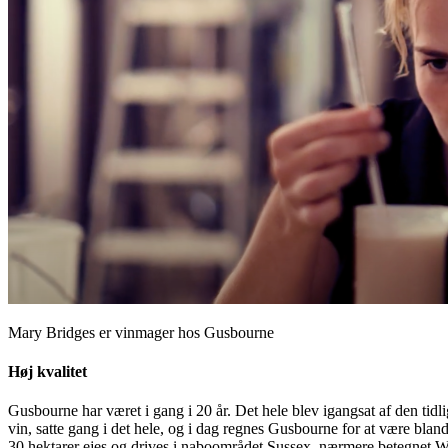
Mary Bridges er vinmager hos Gusbourne
Høj kvalitet
Gusbourne har været i gang i 20 år. Det hele blev igangsat af den ti
vin, satte gang i det hele, og i dag regnes Gusbourne for at være bla
30 hektarer ejes og drives i naboområdet Sussex, nærmere betegnet We