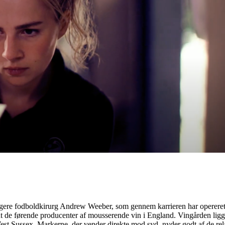
dligere fodboldkirurg Andrew Weeber, som gennem karrieren har opereret
ndt de førende producenter af mousserende vin i England. Vingården lig
st Sussex. Markerne, der vender direkte mod syd, nyder godt af de relat