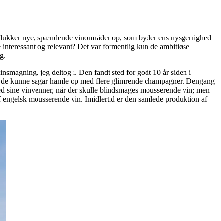
tid dukker nye, spændende vinområder op, som byder ens nysgerrighed
 interessant og relevant? Det var formentlig kun de ambitiøse
g.
smagning, jeg deltog i. Den fandt sted for godt 10 år siden i
et – de kunne sågar hamle op med flere glimrende champagner. Dengang
med sine vinvenner, når der skulle blindsmages mousserende vin; men
f engelsk mousserende vin. Imidlertid er den samlede produktion af