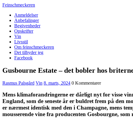
Feinschmeckeren
Anmeldelser
Anbefalinger
Begivenheder
Opskrifter
Vin
Livsstil
Om feinschmeckeren
Det tilbyder jeg
Facebook
Gusbourne Estate – det bobler hos britern
Rasmus Palsgård
Vin
8. marts, 2024
0 Kommentarer
Mens klimaforandringerne er dårligt nyt for visse vinre
England, som de seneste år er buldret frem på den mo
er nærmest identisk med den i Champagne, mens temp
mousserende vine fra producenten Gosbourgne, som re