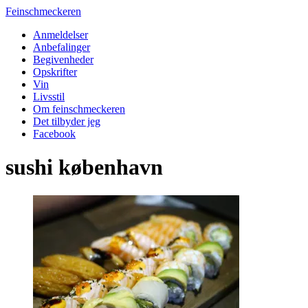
Feinschmeckeren
Anmeldelser
Anbefalinger
Begivenheder
Opskrifter
Vin
Livsstil
Om feinschmeckeren
Det tilbyder jeg
Facebook
sushi københavn