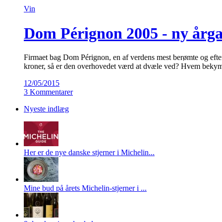
Vin
Dom Pérignon 2005 - ny årg
Firmaet bag Dom Pérignon, en af verdens mest berømte og eftert
kroner, så er den overhovedet værd at dvæle ved? Hvem bekym
12/05/2015
3 Kommentarer
Nyeste indlæg
Her er de nye danske stjerner i Michelin...
Mine bud på årets Michelin-stjerner i ...