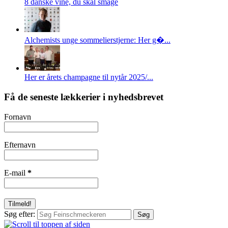
8 danske vine, du skal smage
Alchemists unge sommelierstjerne: Her g�...
Her er årets champagne til nytår 2025/...
Få de seneste lækkerier i nyhedsbrevet
Fornavn
Efternavn
E-mail
*
Søg efter: