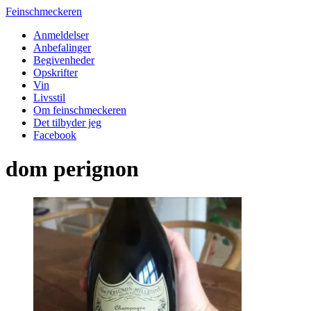
Feinschmeckeren
Anmeldelser
Anbefalinger
Begivenheder
Opskrifter
Vin
Livsstil
Om feinschmeckeren
Det tilbyder jeg
Facebook
dom perignon