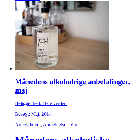
Månedens alkoholrige anbefalinger,
maj
Beliggenhed: Hele verden
Besøgt: Maj, 2014
Anbefalinger
,
Anmeldelser
,
Vin
Månedens alkoholiske