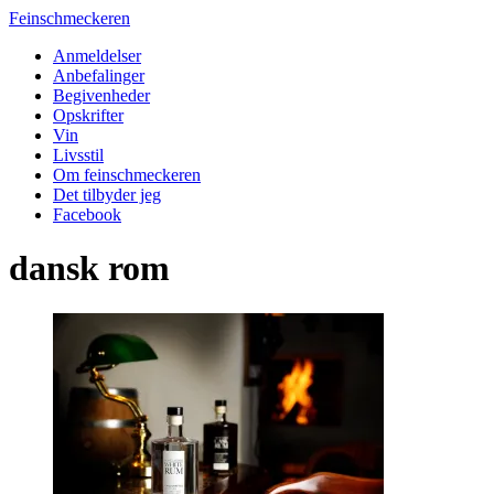
Feinschmeckeren
Anmeldelser
Anbefalinger
Begivenheder
Opskrifter
Vin
Livsstil
Om feinschmeckeren
Det tilbyder jeg
Facebook
dansk rom