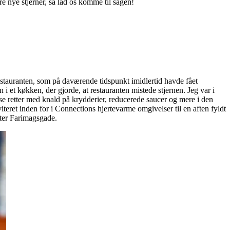
e nye stjerner, så lad os komme til sagen!
restauranten, som på daværende tidspunkt imidlertid havde fået
 et køkken, der gjorde, at restauranten mistede stjernen. Jeg var i
se retter med knald på krydderier, reducerede saucer og mere i den
viteret inden for i Connections hjertevarme omgivelser til en aften fyldt
ster Farimagsgade.