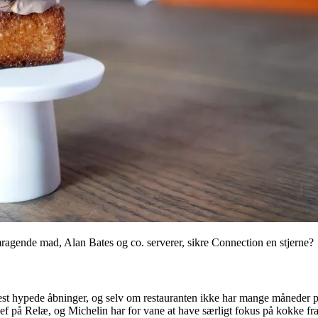
agende mad, Alan Bates og co. serverer, sikre Connection en stjerne?
st hypede åbninger, og selv om restauranten ikke har mange måneder på
f på Relæ, og Michelin har for vane at have særligt fokus på kokke fra re