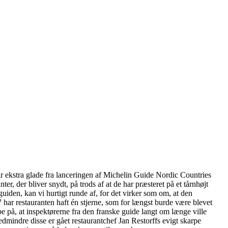
 går ekstra glade fra lanceringen af Michelin Guide Nordic Countries
nter, der bliver snydt, på trods af at de har præsteret på et tårnhøjt
iden, kan vi hurtigt runde af, for det virker som om, at den
07 har restauranten haft én stjerne, som for længst burde være blevet
 på, at inspektørerne fra den franske guide langt om længe ville
dmindre disse er gået restaurantchef Jan Restorffs evigt skarpe