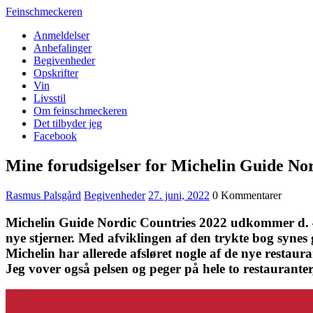
Feinschmeckeren
Anmeldelser
Anbefalinger
Begivenheder
Opskrifter
Vin
Livsstil
Om feinschmeckeren
Det tilbyder jeg
Facebook
Mine forudsigelser for Michelin Guide No
Rasmus Palsgård
Begivenheder
27. juni, 2022
0 Kommentarer
Michelin Guide Nordic Countries 2022 udkommer d. 4. 
nye stjerner. Med afviklingen af den trykte bog synes 
Michelin har allerede afsløret nogle af de nye restaura
Jeg vover også pelsen og peger på hele to restauranter, d