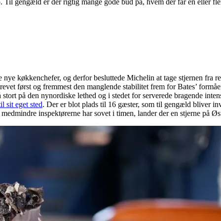
Til gengæld er der rigtig mange gode bud på, hvem der får én eller fler
e nye køkkenchefer, og derfor besluttede Michelin at tage stjernen fra 
et først og fremmest den manglende stabilitet frem for Bates’ formåen i
stort på den nynordiske lethed og i stedet for serverede bragende inten
l sit eget sted
. Der er blot plads til 16 gæster, som til gengæld bliver in
g medmindre inspektørerne har sovet i timen, lander der en stjerne på Ø