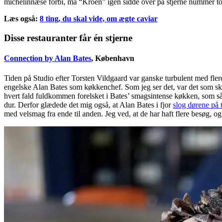
michelinnæse forbi, må “Kroen” igen sidde over på stjerne nummer to. 
Læs også:
8 ting, du skal vide, om ægte caviar
Disse restauranter får én stjerne
Connection by Alan Bates
, København
Tiden på Studio efter Torsten Vildgaard var ganske turbulent med fler
engelske Alan Bates som køkkenchef. Som jeg ser det, var det som skrev
hvert fald fuldkommen forelsket i Bates’ smagsintense køkken, som så 
dur. Derfor glædede det mig også, at Alan Bates i fjor
slog dørene på ti
med velsmag fra ende til anden. Jeg ved, at de har haft flere besøg, o