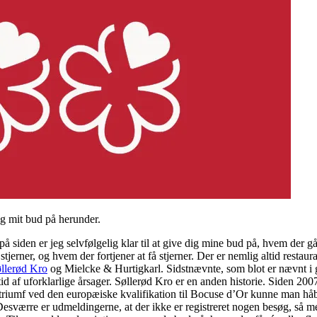
jeg mit bud på herunder.
er på siden er jeg selvfølgelig klar til at give dig mine bud på, hvem der
tjerner, og hvem der fortjener at få stjerner. Der er nemlig altid restaura
llerød Kro
og Mielcke & Hurtigkarl. Sidstnævnte, som blot er nævnt i gu
g tid af uforklarlige årsager. Søllerød Kro er en anden historie. Siden 20
triumf ved den europæiske kvalifikation til Bocuse d’Or kunne man håbe
Desværre er udmeldingerne, at der ikke er registreret nogen besøg, så me