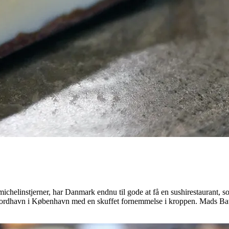
helinstjerner, har Danmark endnu til gode at få en sushirestaurant, som
rdhavn i København med en skuffet fornemmelse i kroppen. Mads Battefe