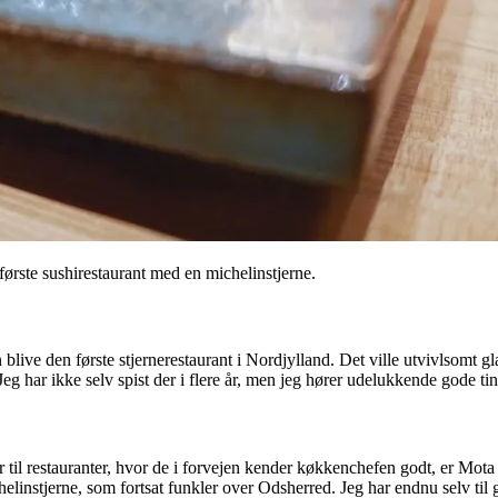
rste sushirestaurant med en michelinstjerne.
n blive den første stjernerestaurant i Nordjylland. Det ville utvivlsomt 
. Jeg har ikke selv spist der i flere år, men jeg hører udelukkende gode tin
ner til restauranter, hvor de i forvejen kender køkkenchefen godt, er M
linstjerne, som fortsat funkler over Odsherred. Jeg har endnu selv til 