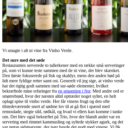
Vi smagte i alt ni vine fra Vinho Verde.
Det sure med det søde
Restauranten serverede to tallerkener med en række små serveringer
på, som vi kunne teste sammen med de ni vine, der blev skænket.
Den første fokuserede på fisk og skaldyr, mens den anden bød på
lidt mere fyldige retter samt ost. Generelt vil jeg sige, at vinho verde
har det rigtig godt sammen med sur-søde elementer, hvilket
bekræftede mine erfaringer fra
en smagning i fjor
. Med andre ord er
smørrebrød, hvor der næsten altid optræder noget syltet, en helt
oplagt spise til vinho verde. Her får vinens frugt og den ofte
tilstedeværende snert af sødme lov til at gå flot i spænd med
remoulade, stegte sild, rødkål, og hvad vi ellers kan komme i tanke
om. Det blev også bekræftet på Trio, hvor der blandt andet var en
servering med rimmet kammusling og syltede stykker agurk, og det
var netop sidstnævnte, der især havde det godt med vinene. Vi fik