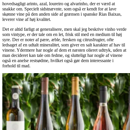
hovedsagligt arinto, azal, loureiro og alvarinho, der er værd at
snakke om. Specielt sidstnævnte, som også er kendt for at lave
skønne vine på den anden side af grænsen i spanske Rias Baixas,
leverer vine af høj kvalitet.
Det er altid farligt at generalisere, men skal jeg beskrive vinho verde
som vintype, er der tale om en let, frisk stil med en medium til høj
syre. Der er noter af pære, æble, fersken og citrusfrugter, ofte
ledsaget af en udtalt mineralitet, som giver en salt karakter af hav til
vinene. Ydermere har nogle af dem et næsten olieret udtryk, uden at
man decideret kan tale om fedme, og slutteligt har nogle af vinene
også en anelse restsødme, hvilket også gør dem interessante i
forhold til mad.