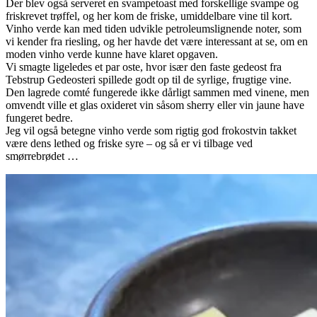
Der blev også serveret en svampetoast med forskellige svampe og
friskrevet trøffel, og her kom de friske, umiddelbare vine til kort.
Vinho verde kan med tiden udvikle petroleumslignende noter, som
vi kender fra riesling, og her havde det være interessant at se, om en
moden vinho verde kunne have klaret opgaven.
Vi smagte ligeledes et par oste, hvor især den faste gedeost fra
Tebstrup Gedeosteri spillede godt op til de syrlige, frugtige vine.
Den lagrede comté fungerede ikke dårligt sammen med vinene, men
omvendt ville et glas oxideret vin såsom sherry eller vin jaune have
fungeret bedre.
Jeg vil også betegne vinho verde som rigtig god frokostvin takket
være dens lethed og friske syre – og så er vi tilbage ved
smørrebrødet …