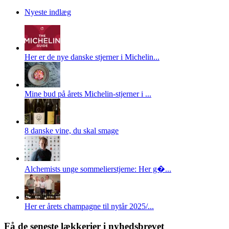
Nyeste indlæg
Her er de nye danske stjerner i Michelin...
Mine bud på årets Michelin-stjerner i ...
8 danske vine, du skal smage
Alchemists unge sommelierstjerne: Her g�...
Her er årets champagne til nytår 2025/...
Få de seneste lækkerier i nyhedsbrevet