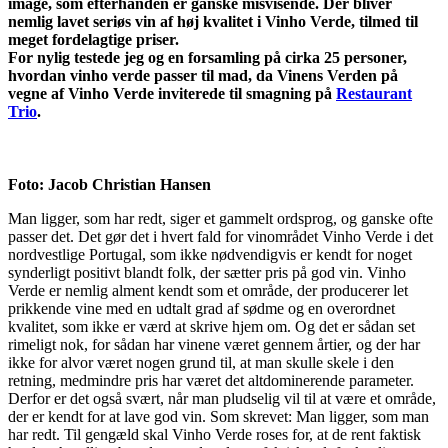
image, som efterhånden er ganske misvisende. Der bliver
nemlig lavet seriøs vin af høj kvalitet i Vinho Verde, tilmed til
meget fordelagtige priser.
For nylig testede jeg og en forsamling på cirka 25 personer,
hvordan vinho verde passer til mad, da Vinens Verden på
vegne af Vinho Verde inviterede til smagning på
Restaurant
Trio
.
Foto: Jacob Christian Hansen
Man ligger, som har redt, siger et gammelt ordsprog, og ganske ofte
passer det. Det gør det i hvert fald for vinområdet Vinho Verde i det
nordvestlige Portugal, som ikke nødvendigvis er kendt for noget
synderligt positivt blandt folk, der sætter pris på god vin. Vinho
Verde er nemlig alment kendt som et område, der producerer let
prikkende vine med en udtalt grad af sødme og en overordnet
kvalitet, som ikke er værd at skrive hjem om. Og det er sådan set
rimeligt nok, for sådan har vinene været gennem årtier, og der har
ikke for alvor været nogen grund til, at man skulle skele i den
retning, medmindre pris har været det altdominerende parameter.
Derfor er det også svært, når man pludselig vil til at være et område,
der er kendt for at lave god vin. Som skrevet: Man ligger, som man
har redt. Til gengæld skal Vinho Verde roses for, at de rent faktisk