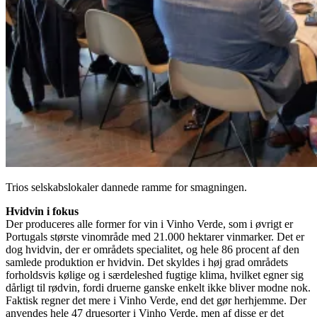
Trios selskabslokaler dannede ramme for smagningen.
Hvidvin i fokus
Der produceres alle former for vin i Vinho Verde, som i øvrigt er
Portugals største vinområde med 21.000 hektarer vinmarker. Det er
dog hvidvin, der er områdets specialitet, og hele 86 procent af den
samlede produktion er hvidvin. Det skyldes i høj grad områdets
forholdsvis kølige og i særdeleshed fugtige klima, hvilket egner sig
dårligt til rødvin, fordi druerne ganske enkelt ikke bliver modne nok.
Faktisk regner det mere i Vinho Verde, end det gør herhjemme. Der
anvendes hele 47 druesorter i Vinho Verde, men af disse er det