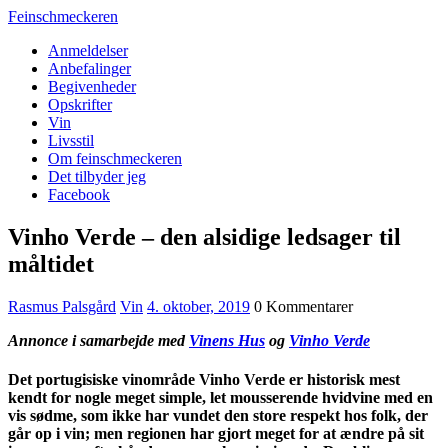
Feinschmeckeren
Anmeldelser
Anbefalinger
Begivenheder
Opskrifter
Vin
Livsstil
Om feinschmeckeren
Det tilbyder jeg
Facebook
Vinho Verde – den alsidige ledsager til
måltidet
Rasmus Palsgård
Vin
4. oktober, 2019
0 Kommentarer
Annonce i samarbejde med
Vinens Hus
og
Vinho Verde
Det portugisiske vinområde Vinho Verde er historisk mest
kendt for nogle meget simple, let mousserende hvidvine med en
vis sødme, som ikke har vundet den store respekt hos folk, der
går op i vin; men regionen har gjort meget for at ændre på sit