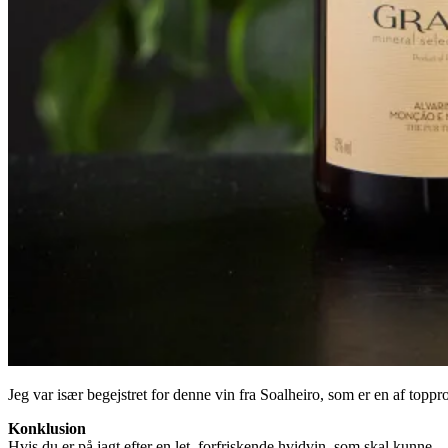
Jeg var især begejstret for denne vin fra Soalheiro, som er en af topp
Konklusion
Hvis du er på jagt efter en let, forfriskende hvidvin, som skal kunne