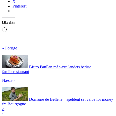
X
Pinterest
Like this:
Loading…
« Forrige
Bistro PanPan må være landets bedste
familierestaurant
Næste »
Domaine de Bellene – sjældent set value for money
fra Bourgogne
>
<