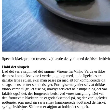
Specielt blæksprutten (øverst tv.) havde det godt med de friske hvidvi
Hold det simpelt
Lad det være sagt med det samme: Vinene fra Vinho Verde er ikke
de mest komplekse vine i verden, og i og med, at de ligeledes er
ganske lette i stilen, skal man passe på med alt for komplicerede og
smagsintense retter som ledsager. Portugiserne ynder selv at drikke
vinho verde til grillet fisk og skaldyr serveret helt simpelt, og det var
faktisk også det, der fungerede bedst ved vores smagning. Det var
den førnævnte blæksprutte et godt eksempel på, og der var ligeledes
rødtunge, som med sin sarte smag harmonerede godt med de friske,
syrlige hvidvine. Så læren er afgjort at holde det simpelt.