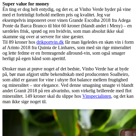
Super value for money
Én ting er dog helt entydig, og det er, at Vinho Verde byder på vine
med et fortrinligt forhold mellem pris og kvalitet. Jeg var
eksempelvis imponeret over vinen Grande Escolha 2018 fra Adega
Ponte da Barca Branco til blot 60 kroner (blandt andet i Meny) – en
særdeles frisk, sprød og ren hvidvin, som man absolut ikke skal
skamme sig over at servere for sine gæster.
Til 89 kroner hos
drikportvin.dk
får man ligeledes en skøn vin i form
af Arinto 2018 fra Quinta de Linhares, som med sin rige mineralitet
og lette fedme er en fremragende allround-vin, som også smager
herligt på egen hånd som aperitif.
Ønsker man at prøve noget af det bedste, Vinho Verde har at byde
på, bør man afgjort stifte bekendtskab med producenten Soalheiro,
som altid er garant for vine i uhyre flot balance mellem frugtighed
og mineralitet – stor elegance. Ved denne smagning smagte vi blandt
andet Granit 2018 på ren alvarinho, som virkelig brillerede med flot
mineralitet. 149 kroner skal du slippe hos
Vinspecialisten
, og det kan
man ikke sige noget til.