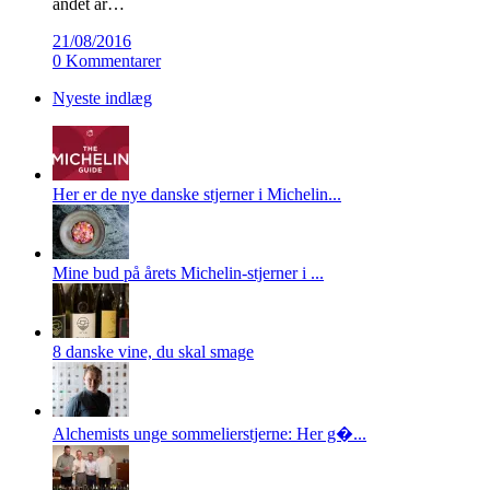
andet år…
21/08/2016
0 Kommentarer
Nyeste indlæg
Her er de nye danske stjerner i Michelin...
Mine bud på årets Michelin-stjerner i ...
8 danske vine, du skal smage
Alchemists unge sommelierstjerne: Her g�...