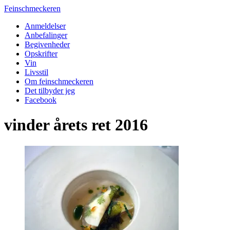
Feinschmeckeren
Anmeldelser
Anbefalinger
Begivenheder
Opskrifter
Vin
Livsstil
Om feinschmeckeren
Det tilbyder jeg
Facebook
vinder årets ret 2016