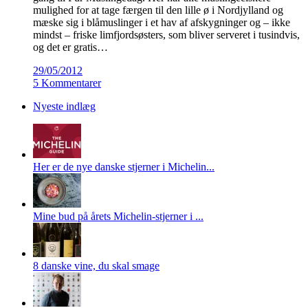
mulighed for at tage færgen til den lille ø i Nordjylland og
mæske sig i blåmuslinger i et hav af afskygninger og – ikke
mindst – friske limfjordsøsters, som bliver serveret i tusindvis,
og det er gratis…
29/05/2012
5 Kommentarer
Nyeste indlæg
Her er de nye danske stjerner i Michelin...
Mine bud på årets Michelin-stjerner i ...
8 danske vine, du skal smage