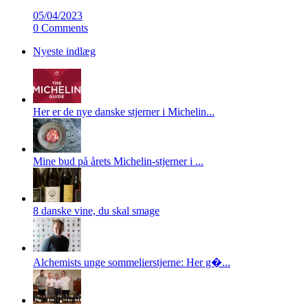
05/04/2023
0 Comments
Nyeste indlæg
Her er de nye danske stjerner i Michelin...
Mine bud på årets Michelin-stjerner i ...
8 danske vine, du skal smage
Alchemists unge sommelierstjerne: Her g�...