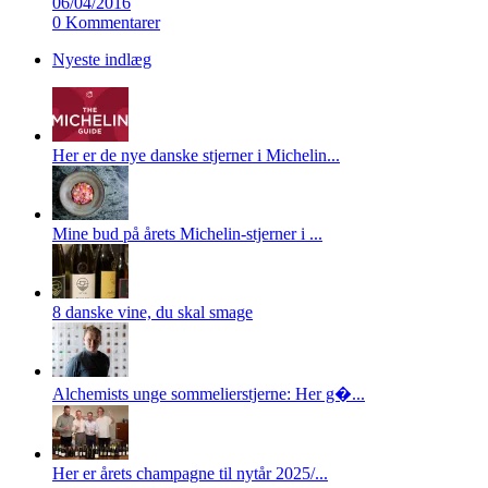
06/04/2016
0 Kommentarer
Nyeste indlæg
Her er de nye danske stjerner i Michelin...
Mine bud på årets Michelin-stjerner i ...
8 danske vine, du skal smage
Alchemists unge sommelierstjerne: Her g�...
Her er årets champagne til nytår 2025/...