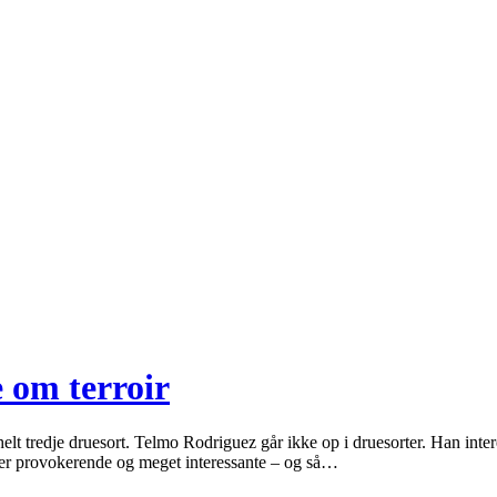
e om terroir
lt tredje druesort. Telmo Rodriguez går ikke op i druesorter. Han interes
 er provokerende og meget interessante – og så…