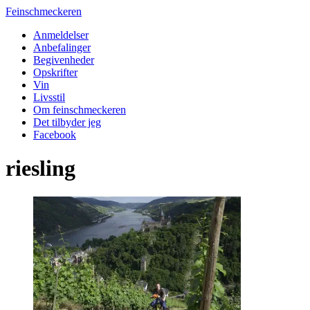
Feinschmeckeren
Anmeldelser
Anbefalinger
Begivenheder
Opskrifter
Vin
Livsstil
Om feinschmeckeren
Det tilbyder jeg
Facebook
riesling