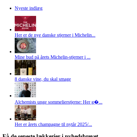
Nyeste indlæg
Her er de nye danske stjerner i Michelin...
Mine bud på årets Michelin-stjerner i ...
8 danske vine, du skal smage
Alchemists unge sommelierstjerne: Her g�...
Her er årets champagne til nytår 2025/...
Få de seneste lækkerier i nyhedsbrevet