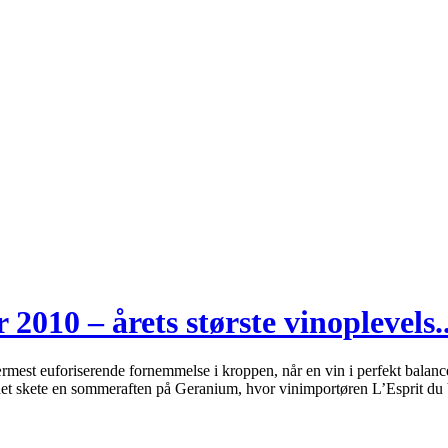
010 – årets største vinoplevels..
nærmest euforiserende fornemmelse i kroppen, når en vin i perfekt bala
det skete en sommeraften på Geranium, hvor vinimportøren L’Esprit d