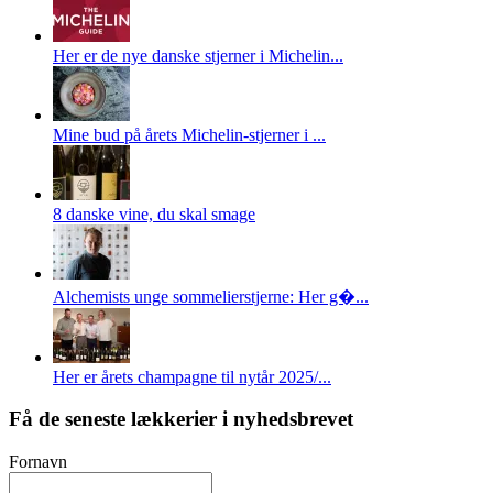
Her er de nye danske stjerner i Michelin...
Mine bud på årets Michelin-stjerner i ...
8 danske vine, du skal smage
Alchemists unge sommelierstjerne: Her g�...
Her er årets champagne til nytår 2025/...
Få de seneste lækkerier i nyhedsbrevet
Fornavn