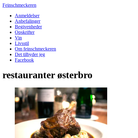
Feinschmeckeren
Anmeldelser
Anbefalinger
Begivenheder
Opskrifter
Vin
Livsstil
Om feinschmeckeren
Det tilbyder jeg
Facebook
restauranter østerbro