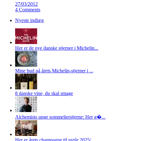
27/03/2012
4 Comments
Nyeste indlæg
Her er de nye danske stjerner i Michelin...
Mine bud på årets Michelin-stjerner i ...
8 danske vine, du skal smage
Alchemists unge sommelierstjerne: Her g�...
Her er årets champagne til nytår 2025/...