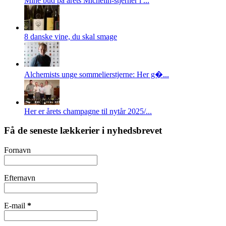
Mine bud på årets Michelin-stjerner i ...
8 danske vine, du skal smage
Alchemists unge sommelierstjerne: Her g�...
Her er årets champagne til nytår 2025/...
Få de seneste lækkerier i nyhedsbrevet
Fornavn
Efternavn
E-mail
*