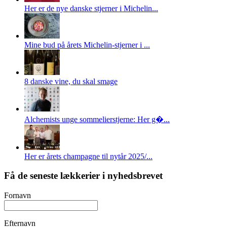
Her er de nye danske stjerner i Michelin...
Mine bud på årets Michelin-stjerner i ...
8 danske vine, du skal smage
Alchemists unge sommelierstjerne: Her g�...
Her er årets champagne til nytår 2025/...
Få de seneste lækkerier i nyhedsbrevet
Fornavn
Efternavn