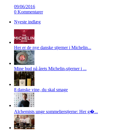
09/06/2016
0 Kommentarer
Nyeste indlæg
Her er de nye danske stjerner i Michelin...
Mine bud på årets Michelin-stjerner i ...
8 danske vine, du skal smage
Alchemists unge sommelierstjerne: Her g�...