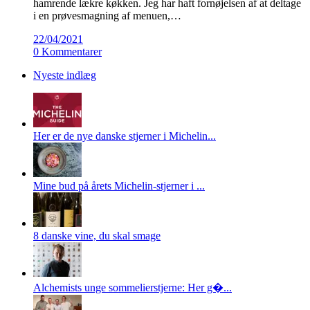
hamrende lækre køkken. Jeg har haft fornøjelsen af at deltage
i en prøvesmagning af menuen,…
22/04/2021
0 Kommentarer
Nyeste indlæg
Her er de nye danske stjerner i Michelin...
Mine bud på årets Michelin-stjerner i ...
8 danske vine, du skal smage
Alchemists unge sommelierstjerne: Her g�...