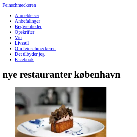
Feinschmeckeren
Anmeldelser
Anbefalinger
Begivenheder
Opskrifter
Vin
Livsstil
Om feinschmeckeren
Det tilbyder jeg
Facebook
nye restauranter københavn