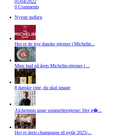
05/04/2022
0 Comments
Nyeste indlæg
Her er de nye danske stjerner i Michelin...
Mine bud på årets Michelin-stjerner i ...
8 danske vine, du skal smage
Alchemists unge sommelierstjerne: Her g�...
Her er årets champagne til nytår 2025/...