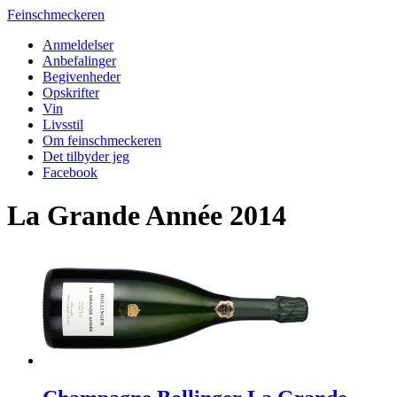
Feinschmeckeren
Anmeldelser
Anbefalinger
Begivenheder
Opskrifter
Vin
Livsstil
Om feinschmeckeren
Det tilbyder jeg
Facebook
La Grande Année 2014