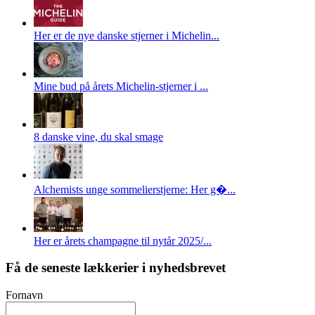
Her er de nye danske stjerner i Michelin...
Mine bud på årets Michelin-stjerner i ...
8 danske vine, du skal smage
Alchemists unge sommelierstjerne: Her g�...
Her er årets champagne til nytår 2025/...
Få de seneste lækkerier i nyhedsbrevet
Fornavn