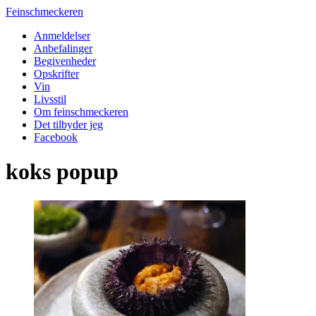
Feinschmeckeren
Anmeldelser
Anbefalinger
Begivenheder
Opskrifter
Vin
Livsstil
Om feinschmeckeren
Det tilbyder jeg
Facebook
koks popup