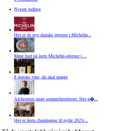
Nyeste indlæg
Her er de nye danske stjerner i Michelin...
Mine bud på årets Michelin-stjerner i ...
8 danske vine, du skal smage
Alchemists unge sommelierstjerne: Her g�...
Her er årets champagne til nytår 2025/...