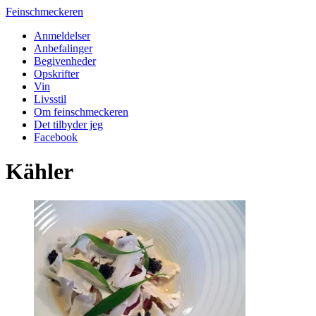
Feinschmeckeren
Anmeldelser
Anbefalinger
Begivenheder
Opskrifter
Vin
Livsstil
Om feinschmeckeren
Det tilbyder jeg
Facebook
Kähler