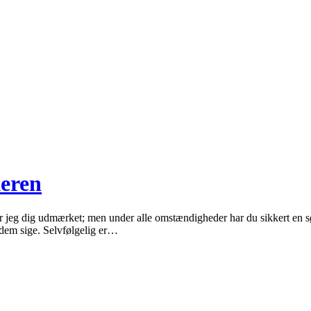
keren
står jeg dig udmærket; men under alle omstændigheder har du sikkert en s
e dem sige. Selvfølgelig er…