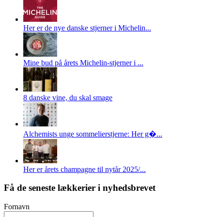
Her er de nye danske stjerner i Michelin...
Mine bud på årets Michelin-stjerner i ...
8 danske vine, du skal smage
Alchemists unge sommelierstjerne: Her g�...
Her er årets champagne til nytår 2025/...
Få de seneste lækkerier i nyhedsbrevet
Fornavn