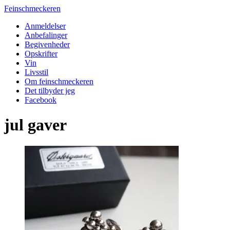
Feinschmeckeren
Anmeldelser
Anbefalinger
Begivenheder
Opskrifter
Vin
Livsstil
Om feinschmeckeren
Det tilbyder jeg
Facebook
jul gaver